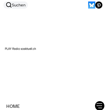
Suchen
PLAY Radio soaktuell.ch
HOME