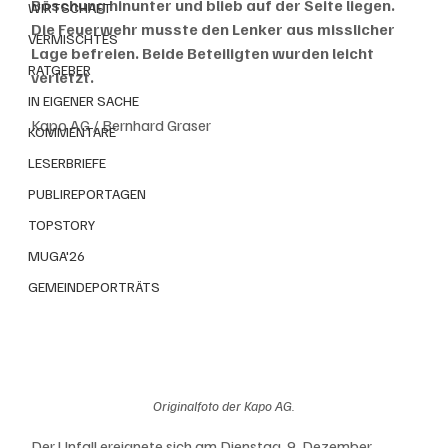
Böschung hinunter und blieb auf der Seite liegen. 
WIRTSCHAFT
Die Feuerwehr musste den Lenker aus misslicher 
VERMISCHTES
Lage befreien. Beide Beteiligten wurden leicht 
RATGEBER
verletzt.
IN EIGENER SACHE
Kapo AG / Bernhard Graser
KOMMENTARE
LESERBRIEFE
PUBLIREPORTAGEN
TOPSTORY
MUGA'26
GEMEINDEPORTRÄTS
Originalfoto der Kapo AG.
Der Unfall ereignete sich am Dienstag, 9. Dezember 