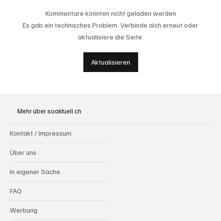
Kommentare konnten nicht geladen werden
Es gab ein technisches Problem. Verbinde dich erneut oder
aktualisiere die Seite.
Badi Seengen: 62-jährige Frau von
Aktualisieren
Badegast tätlich angegriffen (Zeugen
gesucht)
Mehr über soaktuell.ch
Kontakt / Impressum
Über uns
In eigener Sache
FAQ
Werbung