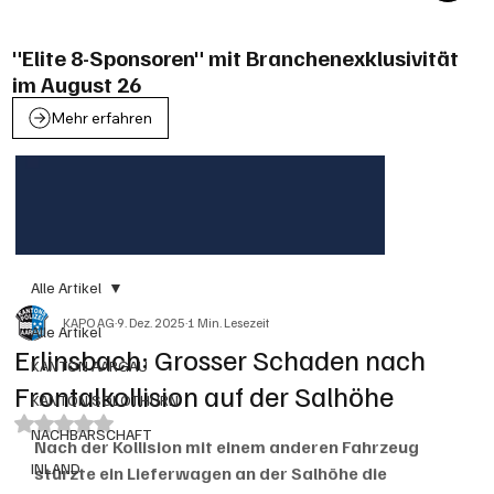
"Elite 8-Sponsoren" mit Branchenexklusivität
im August 26
Mehr erfahren
Alle Artikel
KAPO AG
9. Dez. 2025
1 Min. Lesezeit
Alle Artikel
Erlinsbach: Grosser Schaden nach
KANTON AARGAU
Frontalkollision auf der Salhöhe
KANTON SOLOTHURN
Mit NaN von 5 Sternen bewertet.
NACHBARSCHAFT
Nach der Kollision mit einem anderen Fahrzeug 
INLAND
stürzte ein Lieferwagen an der Salhöhe die 