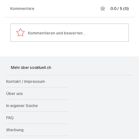
Kommentare
0.0 / 5 (0)
Kommentieren und bewerten...
Spürnasen im Dauereinsatz: Der Aargau ist
die Schweizer Hochburg der Polizeihunde
Mehr über soaktuell.ch
Kontakt / Impressum
Über uns
In eigener Sache
FAQ
Werbung