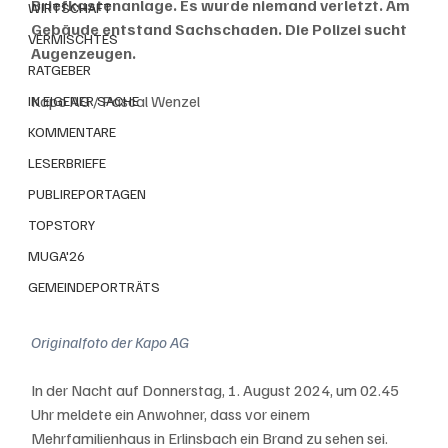
Briefkastenanlage. Es wurde niemand verletzt. Am 
WIRTSCHAFT
Gebäude entstand Sachschaden. Die Polizei sucht 
VERMISCHTES
Augenzeugen.
RATGEBER
Kapo AG / Pascal Wenzel
IN EIGENER SACHE
KOMMENTARE
LESERBRIEFE
PUBLIREPORTAGEN
TOPSTORY
MUGA'26
GEMEINDEPORTRÄTS
Originalfoto der Kapo AG
In der Nacht auf Donnerstag, 1. August 2024, um 02.45 
Uhr meldete ein Anwohner, dass vor einem 
Mehrfamilienhaus in Erlinsbach ein Brand zu sehen sei. 