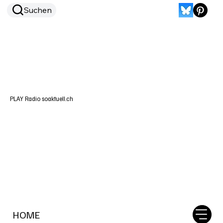
Suchen
PLAY Radio soaktuell.ch
HOME