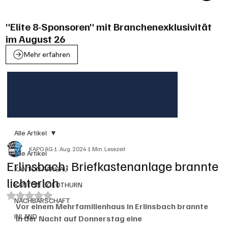
"Elite 8-Sponsoren" mit Branchenexklusivität
im August 26
Mehr erfahren
Alle Artikel
KAPO AG
1. Aug. 2024
1 Min. Lesezeit
Alle Artikel
Erlinsbach: Briefkastenanlage brannte
KANTON AARGAU
lichterloh
KANTON SOLOTHURN
Mit NaN von 5 Sternen bewertet.
NACHBARSCHAFT
Vor einem Mehrfamilienhaus in Erlinsbach brannte 
INLAND
in der Nacht auf Donnerstag eine 