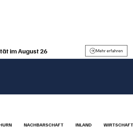
einden
Nachbarschaft
Inland
Wirtschaft
Leben
We
tät im August 26
Mehr erfahren
THURN
NACHBARSCHAFT
INLAND
WIRTSCHAF