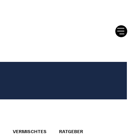
tter
Ratgeber
Leserbriefe
T
VERMISCHTES
RATGEBER