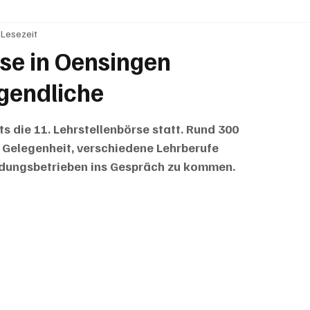
 Lesezeit
BRIEFE
PUBLIREPORTAGEN
TOPSTORY
MUGA'
rse in Oensingen
ugendliche
s die 11. Lehrstellenbörse statt. Rund 300 
 Gelegenheit, verschiedene Lehrberufe 
ldungsbetrieben ins Gespräch zu kommen.