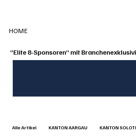
HOME
RADIO "live"
Aargau
Solothurn
Gem
"Elite 8-Sponsoren" mit Branchenexklusivi
Alle Artikel
KANTON AARGAU
KANTON SOLO