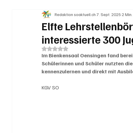
Redaktion soaktuell.ch
7. Sept. 2025
2 Min.
IN EIGENER SACHE
KOMMENTARE
LESER
Elfte Lehrstellenbö
interessierte 300 J
Mit NaN von 5 Sternen bewertet.
Im Bienkensaal Oensingen fand bereit
Schülerinnen und Schüler nutzten die
kennenzulernen und direkt mit Ausbi
KGV SO