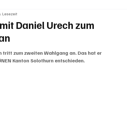
. Lesezeit
BRIEFE
PUBLIREPORTAGEN
TOPSTORY
MUGA'
mit Daniel Urech zum
 an
 tritt zum zweiten Wahlgang an. Das hat er 
NEN Kanton Solothurn entschieden.