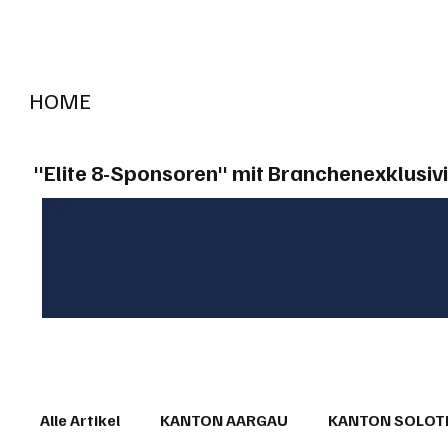
HOME
RADIO "live"
Aargau
Solothurn
Gem
"Elite 8-Sponsoren" mit Branchenexklusivi
Alle Artikel
KANTON AARGAU
KANTON SOLO