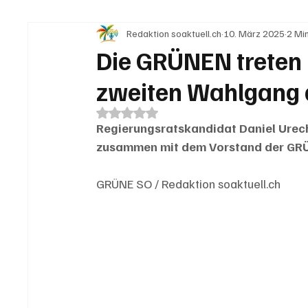
Redaktion soaktuell.ch
10. März 2025
2 Min
IN EIGENER SACHE
KOMMENTARE
LESER
Die GRÜNEN treten 
zweiten Wahlgang
Mit NaN von 5 Sternen bewertet.
Regierungsratskandidat Daniel Urech
zusammen mit dem Vorstand der GRÜ
GRÜNE SO / Redaktion soaktuell.ch