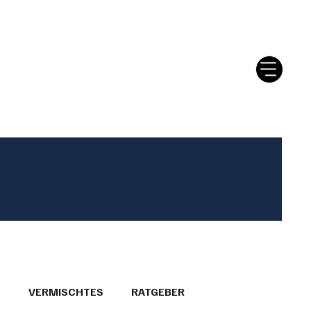
tter
Ratgeber
Leserbriefe
T
VERMISCHTES
RATGEBER