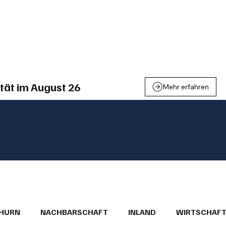
einden
Nachbarschaft
Inland
Wirtschaft
Leben
We
tät im August 26
Mehr erfahren
THURN
NACHBARSCHAFT
INLAND
WIRTSCHAF