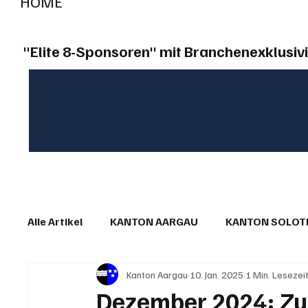
HOME
"Elite 8-Sponsoren" mit Branchenexklusivi
Alle Artikel
KANTON AARGAU
KANTON SOLO
Kanton Aargau
10. Jan. 2025
1 Min. Lesezei
IN EIGENER SACHE
KOMMENTARE
LESER
Dezember 2024: Z