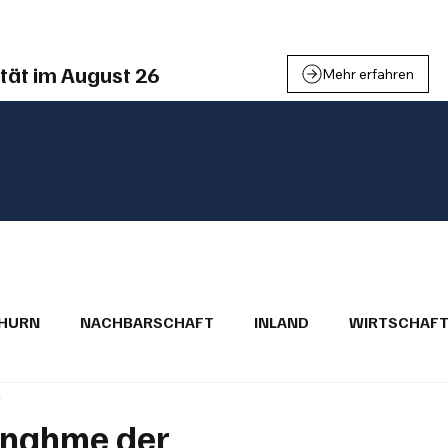
tät im August 26
Mehr erfahren
THURN
NACHBARSCHAFT
INLAND
WIRTSCHAF
t
BRIEFE
PUBLIREPORTAGEN
TOPSTORY
MUGA'
unahme der