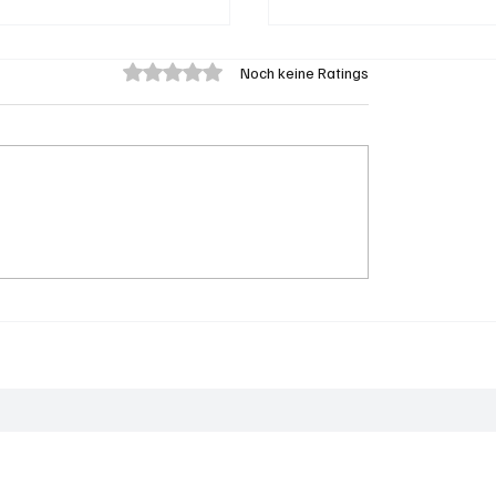
Mit 0 von 5 Sternen bewertet.
Noch keine Ratings
potheken: Starke
Badi Seengen: 62-jäh
höhung seit Anfang
Frau von Badegast tät
26
angegriffen (Zeugen
gesucht)
Die 50 aktivsten Gemeinden auf soaktuell.ch