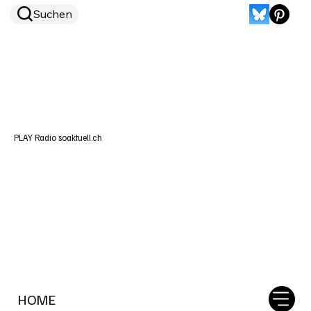
Suchen
PLAY Radio soaktuell.ch
HOME