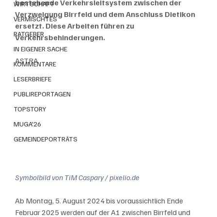
bestehende Verkehrsleitsystem zwischen der 
WIRTSCHAFT
Verzweigung Birrfeld und dem Anschluss Dietikon 
VERMISCHTES
ersetzt. Diese Arbeiten führen zu 
RATGEBER
Verkehrsbehinderungen.
IN EIGENER SACHE
ASTRA
KOMMENTARE
LESERBRIEFE
PUBLIREPORTAGEN
TOPSTORY
MUGA'26
GEMEINDEPORTRÄTS
Symbolbild von TiM Caspary / pixelio.de
Ab Montag, 5. August 2024 bis voraussichtlich Ende 
Februar 2025 werden auf der A1 zwischen Birrfeld und 