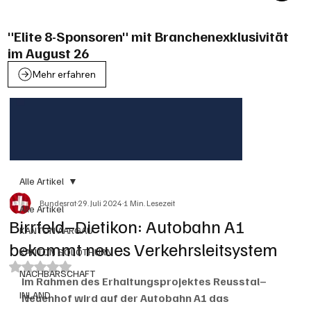
"Elite 8-Sponsoren" mit Branchenexklusivität
im August 26
Mehr erfahren
Alle Artikel
Bundesrat
29. Juli 2024
1 Min. Lesezeit
Alle Artikel
Birrfeld–Dietikon: Autobahn A1
KANTON AARGAU
bekommt neues Verkehrsleitsystem
KANTON SOLOTHURN
Mit NaN von 5 Sternen bewertet.
NACHBARSCHAFT
Im Rahmen des Erhaltungsprojektes Reusstal–
INLAND
Neuenhof wird auf der Autobahn A1 das 