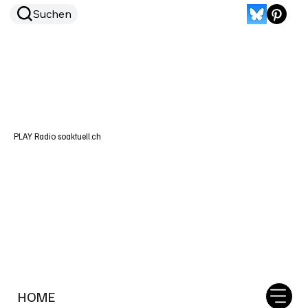
Suchen
PLAY Radio soaktuell.ch
HOME