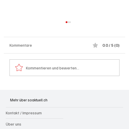
Kommentare
0.0 / 5 (0)
Kommentieren und bewerten...
Goldenes Viereck: Wie Aargau und
Solothurn den Schweizer Transit-Jackpot
Mehr über soaktuell.ch
nutzen
Kontakt / Impressum
Über uns