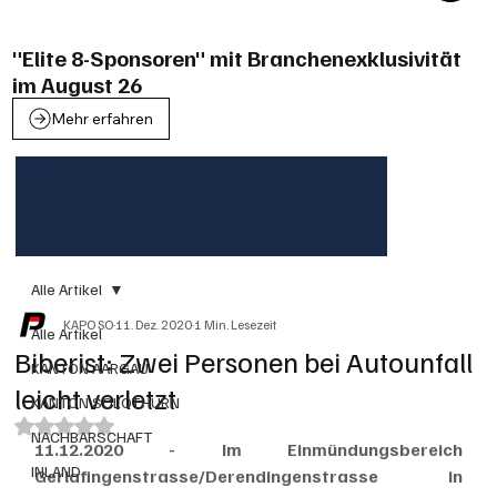
"Elite 8-Sponsoren" mit Branchenexklusivität
im August 26
Mehr erfahren
Alle Artikel
KAPO SO
11. Dez. 2020
1 Min. Lesezeit
Alle Artikel
Biberist: Zwei Personen bei Autounfall
KANTON AARGAU
leicht verletzt
KANTON SOLOTHURN
Mit NaN von 5 Sternen bewertet.
NACHBARSCHAFT
11.12.2020 - Im Einmündungsbereich 
INLAND
Gerlafingenstrasse/Derendingenstrasse in 