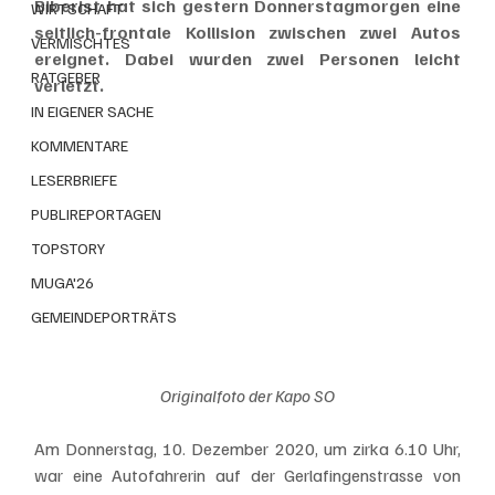
Biberist hat sich gestern Donnerstagmorgen eine 
WIRTSCHAFT
seitlich-frontale Kollision zwischen zwei Autos 
VERMISCHTES
ereignet. Dabei wurden zwei Personen leicht 
RATGEBER
verletzt.
IN EIGENER SACHE
KOMMENTARE
LESERBRIEFE
PUBLIREPORTAGEN
TOPSTORY
MUGA'26
GEMEINDEPORTRÄTS
Originalfoto der Kapo SO
Am Donnerstag, 10. Dezember 2020, um zirka 6.10 Uhr, 
war eine Autofahrerin auf der Gerlafingenstrasse von 