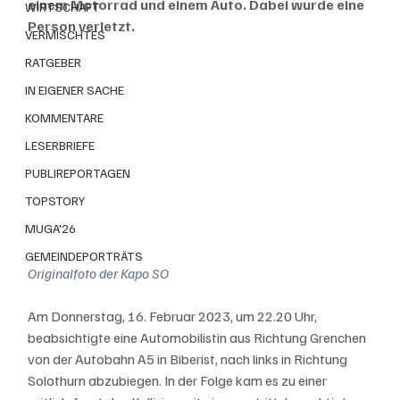
einem Motorrad und einem Auto. Dabei wurde eine 
WIRTSCHAFT
Person verletzt.
VERMISCHTES
RATGEBER
IN EIGENER SACHE
KOMMENTARE
LESERBRIEFE
PUBLIREPORTAGEN
TOPSTORY
MUGA'26
GEMEINDEPORTRÄTS
Originalfoto der Kapo SO
Am Donnerstag, 16. Februar 2023, um 22.20 Uhr, 
beabsichtigte eine Automobilistin aus Richtung Grenchen 
von der Autobahn A5 in Biberist, nach links in Richtung 
Solothurn abzubiegen. In der Folge kam es zu einer 