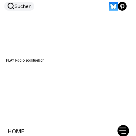
Suchen
PLAY Radio soaktuell.ch
HOME