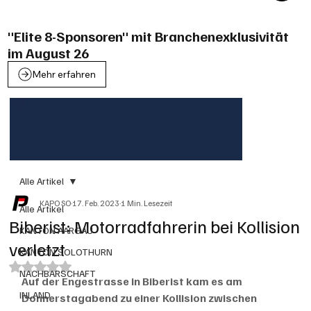
"Elite 8-Sponsoren" mit Branchenexklusivität
im August 26
Mehr erfahren
Alle Artikel
KAPO SO
17. Feb. 2023
1 Min. Lesezeit
Alle Artikel
Biberist: Motorradfahrerin bei Kollision
KANTON AARGAU
verletzt
KANTON SOLOTHURN
Mit NaN von 5 Sternen bewertet.
NACHBARSCHAFT
Auf der Engestrasse in Biberist kam es am 
INLAND
Donnerstagabend zu einer Kollision zwischen 