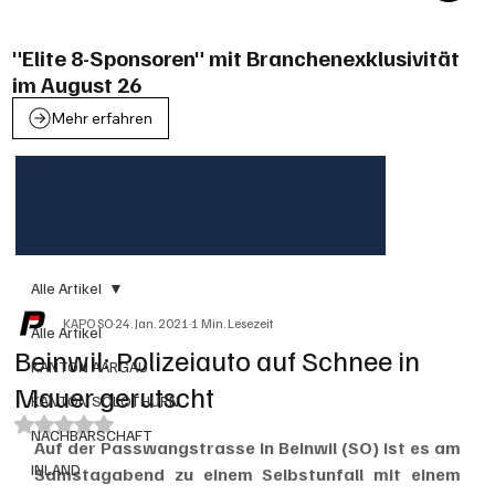
"Elite 8-Sponsoren" mit Branchenexklusivität
im August 26
Mehr erfahren
Alle Artikel
KAPO SO
24. Jan. 2021
1 Min. Lesezeit
Alle Artikel
Beinwil: Polizeiauto auf Schnee in
KANTON AARGAU
Mauer gerutscht
KANTON SOLOTHURN
Mit NaN von 5 Sternen bewertet.
NACHBARSCHAFT
Auf der Passwangstrasse in Beinwil (SO) ist es am 
INLAND
Samstagabend zu einem Selbstunfall mit einem 