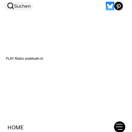
Suchen
PLAY Radio soaktuell.ch
HOME