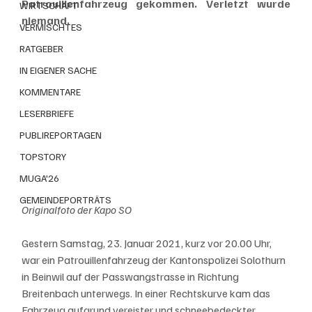
Patrouillenfahrzeug gekommen. Verletzt wurde 
WIRTSCHAFT
niemand.  
VERMISCHTES
RATGEBER
IN EIGENER SACHE
KOMMENTARE
LESERBRIEFE
PUBLIREPORTAGEN
TOPSTORY
MUGA'26
GEMEINDEPORTRÄTS
Originalfoto der Kapo SO
Gestern Samstag, 23. Januar 2021, kurz vor 20.00 Uhr, 
war ein Patrouillenfahrzeug der Kantonspolizei Solothurn 
in Beinwil auf der Passwangstrasse in Richtung 
Breitenbach unterwegs. In einer Rechtskurve kam das 
Fahrzeug aufgrund vereister und schneebedeckter 