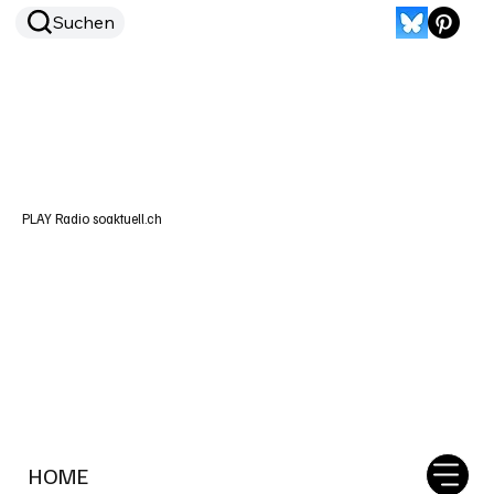
Suchen
PLAY Radio soaktuell.ch
HOME