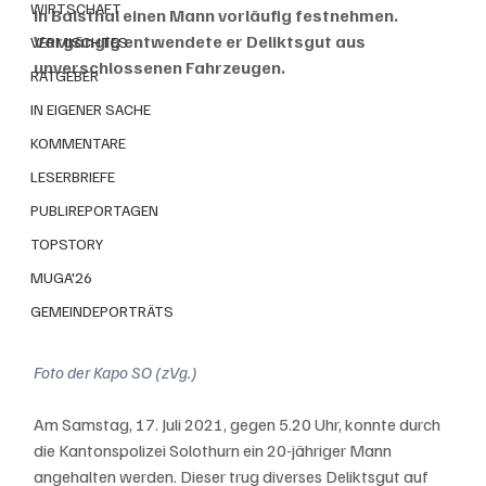
WIRTSCHAFT
in Balsthal einen Mann vorläufig festnehmen. 
Vorgängig entwendete er Deliktsgut aus 
VERMISCHTES
unverschlossenen Fahrzeugen.
RATGEBER
IN EIGENER SACHE
KOMMENTARE
LESERBRIEFE
PUBLIREPORTAGEN
TOPSTORY
MUGA'26
GEMEINDEPORTRÄTS
Foto der Kapo SO (zVg.)
Am Samstag, 17. Juli 2021, gegen 5.20 Uhr, konnte durch 
die Kantonspolizei Solothurn ein 20-jähriger Mann 
angehalten werden. Dieser trug diverses Deliktsgut auf 