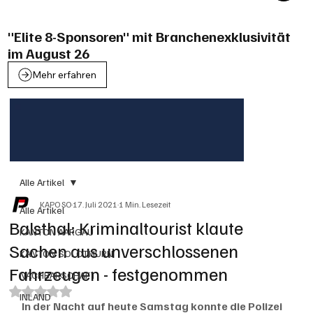
"Elite 8-Sponsoren" mit Branchenexklusivität
im August 26
Mehr erfahren
Alle Artikel
KAPO SO
17. Juli 2021
1 Min. Lesezeit
Alle Artikel
Balsthal: Kriminaltourist klaute
KANTON AARGAU
Sachen aus unverschlossenen
KANTON SOLOTHURN
Fahrzeugen - festgenommen
NACHBARSCHAFT
Mit NaN von 5 Sternen bewertet.
INLAND
In der Nacht auf heute Samstag konnte die Polizei 