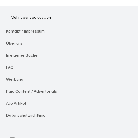
Aargau: Barbara Borer-Mathys soll SVP-
Ständeratskandidatin werden
Mehr über soaktuell.ch
Kontakt / Impressum
Über uns
In eigener Sache
FAQ
Werbung
Paid Content / Advertorials
Alle Artikel
Datenschutzrichtlinie