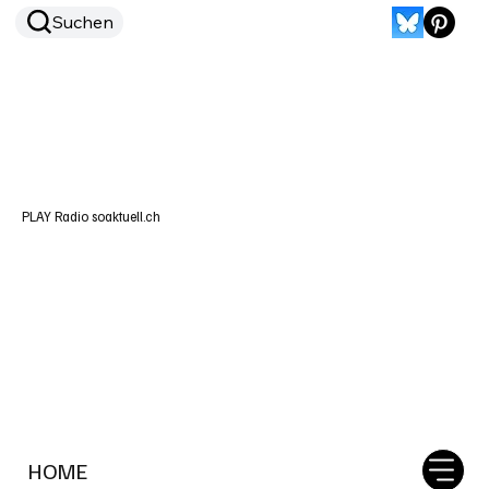
Suchen
PLAY Radio soaktuell.ch
HOME