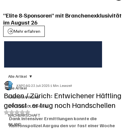
"Elite 8-Sponsoren" mit Branchenexklusivität
im August 26
Mehr erfahren
Alle Artikel
KAPO AG
23. Juli 2025
1 Min. Lesezeit
Alle Artikel
Baden / Zürich: Entwichener Häftling
KANTON AARGAU
gefasst - er trug noch Handschellen
KANTON SOLOTHURN
Mit NaN von 5 Sternen bewertet.
NACHBARSCHAFT
Dank intensiver Ermittlungen konnte die 
INLAND
Kantonspolizei Aargau den vor fast einer Woche 