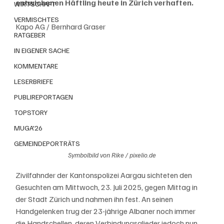
entwichenen Häftling heute in Zürich verhaften.
WIRTSCHAFT
VERMISCHTES
Kapo AG / Bernhard Graser
RATGEBER
IN EIGENER SACHE
KOMMENTARE
LESERBRIEFE
PUBLIREPORTAGEN
TOPSTORY
MUGA'26
GEMEINDEPORTRÄTS
Symbolbild von Rike / pixelio.de
Zivilfahnder der Kantonspolizei Aargau sichteten den 
Gesuchten am Mittwoch, 23. Juli 2025, gegen Mittag in 
der Stadt Zürich und nahmen ihn fest. An seinen 
Handgelenken trug der 23-jährige Albaner noch immer 
die Handschellen, deren Verbindungsglieder jedoch nun 