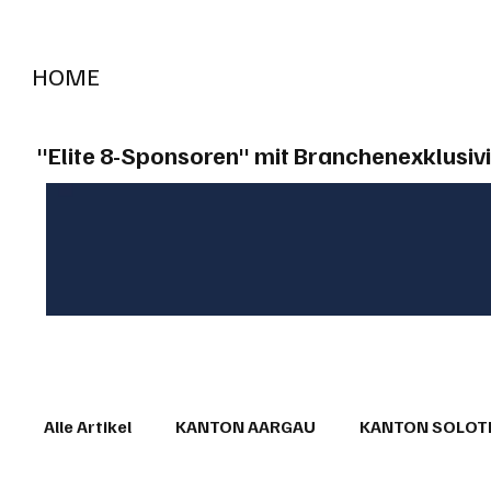
HOME
RADIO "live"
Aargau
Solothurn
Gem
"Elite 8-Sponsoren" mit Branchenexklusivi
Alle Artikel
KANTON AARGAU
KANTON SOLO