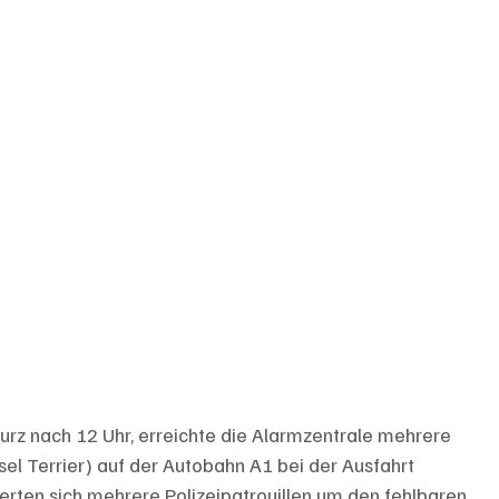
rz nach 12 Uhr, erreichte die Alarmzentrale mehrere 
el Terrier) auf der Autobahn A1 bei der Ausfahrt 
ten sich mehrere Polizeipatrouillen um den fehlbaren 