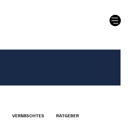
tter
Ratgeber
Leserbriefe
T
VERMISCHTES
RATGEBER