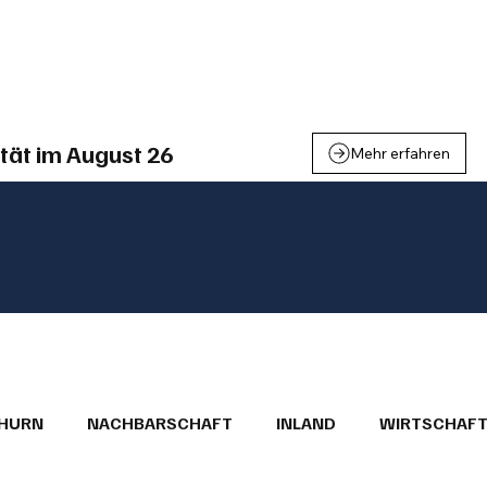
einden
Nachbarschaft
Inland
Wirtschaft
Leben
We
tät im August 26
Mehr erfahren
THURN
NACHBARSCHAFT
INLAND
WIRTSCHAF