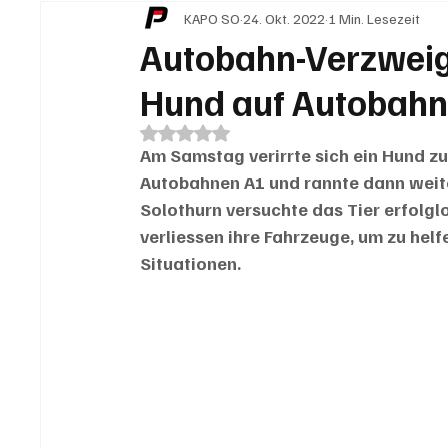
KAPO SO
24. Okt. 2022
1 Min. Lesezeit
IN EIGENER SACHE
KOMMENTARE
LESER
Autobahn-Verzweig
Hund auf Autobahn
Mit NaN von 5 Sternen bewertet.
Am Samstag verirrte sich ein Hund zu
Autobahnen A1 und rannte dann weiter
Solothurn versuchte das Tier erfolgl
verliessen ihre Fahrzeuge, um zu helf
Situationen.