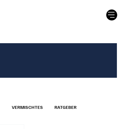
tter
Ratgeber
Leserbriefe
T
VERMISCHTES
RATGEBER