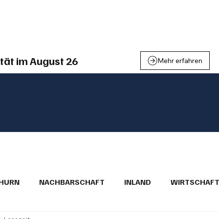
einden
Nachbarschaft
Inland
Wirtschaft
Leben
We
tät im August 26
Mehr erfahren
THURN
NACHBARSCHAFT
INLAND
WIRTSCHAF