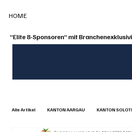
HOME
RADIO "live"
Aargau
Solothurn
Gem
"Elite 8-Sponsoren" mit Branchenexklusivi
Alle Artikel
KANTON AARGAU
KANTON SOLO