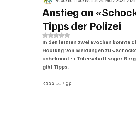
Redaktion soaktuell.ch
24. März 2025
2 Min
IN EIGENER SACHE
KOMMENTARE
LESER
Anstieg an «Schock
Tipps der Polizei
Mit NaN von 5 Sternen bewertet.
In den letzten zwei Wochen konnte di
Häufung von Meldungen zu «Schockanr
unbekannten Täterschaft sogar Barge
gibt Tipps.
Kapo BE / gp