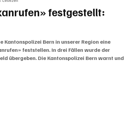
. Lesezeit
BRIEFE
PUBLIREPORTAGEN
TOPSTORY
MUGA'
anrufen» festgestellt:
e Kantonspolizei Bern in unserer Region eine 
ufen» feststellen. In drei Fällen wurde der 
ld übergeben. Die Kantonspolizei Bern warnt und 