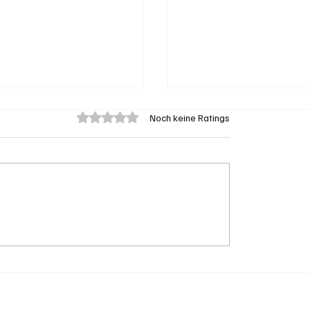
Mit 0 von 5 Sternen bewertet.
Noch keine Ratings
n: 66-jähriger E-
Spürnasen im Dauerei
Fahrer bei Kollision
Der Aargau ist die Sc
o tödlich verletzt
Hochburg der Polizei