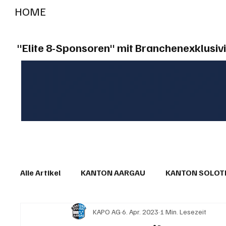
HOME
RADIO "live"
Aargau
Solothurn
Gem
"Elite 8-Sponsoren" mit Branchenexklusivi
Alle Artikel
KANTON AARGAU
KANTON SOLO
KAPO AG
6. Apr. 2023
1 Min. Lesezeit
IN EIGENER SACHE
KOMMENTARE
LESER