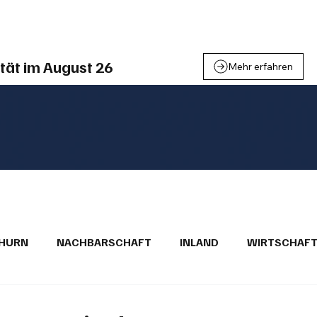
einden
Nachbarschaft
Inland
Wirtschaft
Leben
We
tät im August 26
Mehr erfahren
THURN
NACHBARSCHAFT
INLAND
WIRTSCHAF
BRIEFE
PUBLIREPORTAGEN
TOPSTORY
MUGA'