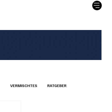
tter
Ratgeber
Leserbriefe
T
VERMISCHTES
RATGEBER
26
GEMEINDEPORTRÄTS