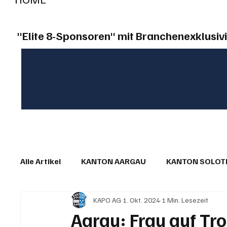
"Elite 8-Sponsoren" mit Branchenexklusivi
Alle Artikel
KANTON AARGAU
KANTON SOLO
KAPO AG
1. Okt. 2024
1 Min. Lesezeit
IN EIGENER SACHE
KOMMENTARE
LESER
Aarau: Frau auf Tr