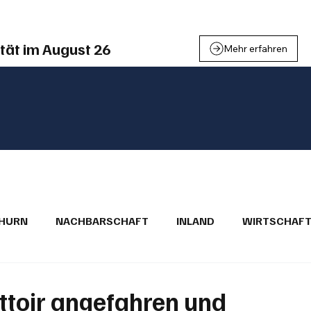
tät im August 26
Mehr erfahren
THURN
NACHBARSCHAFT
INLAND
WIRTSCHAF
BRIEFE
PUBLIREPORTAGEN
TOPSTORY
MUGA'
ottoir angefahren und