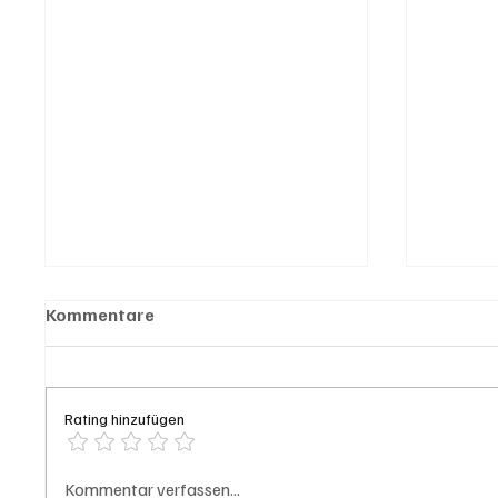
Kommentare
Rating hinzufügen
Badi Seengen: 62-jährige
Aargau
Kommentar verfassen...