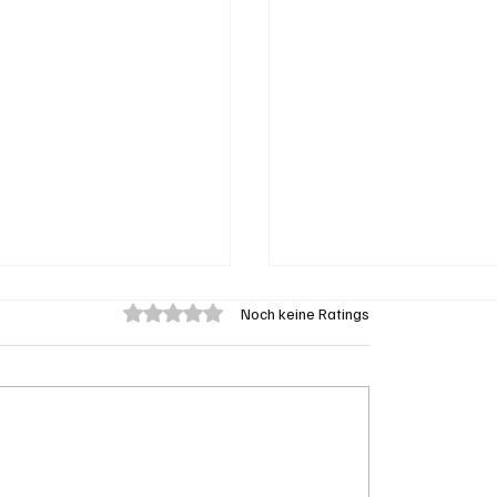
Mit 0 von 5 Sternen bewertet.
Noch keine Ratings
: Barbara Borer-
Goldenes Viereck: Wi