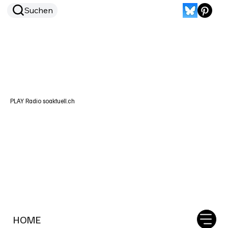
Suchen
PLAY Radio soaktuell.ch
HOME