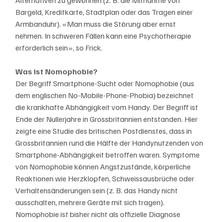
Alternativen zu gewöhnen (z. B. die Mitnahme von 
Bargeld, Kreditkarte, Stadtplan oder das Tragen einer 
Armbanduhr). «Man muss die Störung aber ernst 
nehmen. In schweren Fällen kann eine Psychotherapie 
erforderlich sein», so Frick.
Was ist Nomophobie?
Der Begriff Smartphone-Sucht oder Nomophobie (aus 
dem englischen No-Mobile-Phone-Phobia) bezeichnet 
die krankhafte Abhängigkeit vom Handy. Der Begriff ist 
Ende der Nullerjahre in Grossbritannien entstanden. Hier 
zeigte eine Studie des britischen Postdienstes, dass in 
Grossbritannien rund die Hälfte der Handynutzenden von 
Smartphone-Abhängigkeit betroffen waren. Symptome 
von Nomophobie können Angstzustände, körperliche 
Reaktionen wie Herzklopfen, Schweissausbrüche oder 
Verhaltensänderungen sein (z. B. das Handy nicht 
ausschalten, mehrere Geräte mit sich tragen). 
Nomophobie ist bisher nicht als offizielle Diagnose 