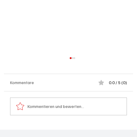
Kommentare
0.0 / 5 (0)
Kommentieren und bewerten...
Spürnasen im Dauereinsatz: Der Aargau ist
die Schweizer Hochburg der Polizeihunde