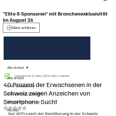
"Elite 8-Sponsoren" mit Branchenexklusivität
im August 26
Mehr erfahren
Alle Artikel
comparis.ch
12. Nov. 2024
4 Min. Lesezeit
Alle Artikel
40 Prozent der Erwachsenen in der
KANTON AARGAU
Schweiz zeigen Anzeichen von
KANTON SOLOTHURN
Smartphone-Sucht
NACHBARSCHAFT
Mit NaN von 5 Sternen bewertet.
INLAND
Gut 40 Prozent der Bevölkerung in der Schweiz 