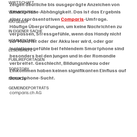
WIRTSCHAFT
zeigen deutliche bis ausgeprägte Anzeichen von 
Smartphone-Abhängigkeit. Das ist das Ergebnis 
VERMISCHTES
einer repräsentativen 
Comparis
-Umfrage. 
RATGEBER
Häufige Überprüfungen, um keine Nachrichten zu 
IN EIGENER SACHE
verpassen, Stressgefühle, wenn das Handy nicht 
KOMMENTARE
zur Hand ist oder der Akku leer wird, oder gar 
Isolationsgefühle bei fehlendem Smartphone sind 
LESERBRIEFE
besonders bei den Jungen und in der Romandie 
PUBLIREPORTAGEN
verbreitet. Geschlecht, Bildungsniveau oder 
TOPSTORY
Einkommen haben keinen signifikanten Einfluss auf 
Smartphone-Sucht.
MUGA'26
GEMEINDEPORTRÄTS
comparis.ch AG