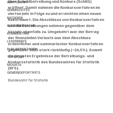
über Schuldbetreibung und Konkurs (SchKG) 
WIRTSCHAFT
eröffnet. Damit nahmen die Konkursverfahren im 
VERMISCHTES
vierten Jahr in Folge zu und erreichten einen neuen 
RATGEBER
Rekordwert. Die Abschlüsse von Konkursverfahren 
und die Betreibungen nahmen gegenüber dem 
IN EIGENER SACHE
Vorjahr ebenfalls zu. Umgekehrt war der Betrag 
KOMMENTARE
der finanziellen Verluste aus dem Abschluss 
LESERBRIEFE
ordentlicher und summarischer Konkursverfahren 
PUBLIREPORTAGEN
gegenüber 2023 stark rückläufig (−26,5%). Soweit 
die jüngsten Ergebnisse der Betreibungs- und 
TOPSTORY
Konkursstatistik des Bundesamtes für Statistik 
MUGA'26
(BFS).
GEMEINDEPORTRÄTS
Bundesamt für Statistik