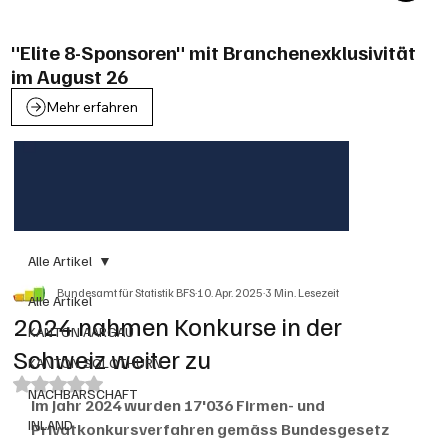
"Elite 8-Sponsoren" mit Branchenexklusivität
im August 26
Mehr erfahren
Alle Artikel
Bundesamt für Statistik BFS
10. Apr. 2025
3 Min. Lesezeit
Alle Artikel
2024 nahmen Konkurse in der
KANTON AARGAU
Schweiz weiter zu
KANTON SOLOTHURN
Mit NaN von 5 Sternen bewertet.
NACHBARSCHAFT
Im Jahr 2024 wurden 17'036 Firmen- und 
INLAND
Privatkonkursverfahren gemäss Bundesgesetz 