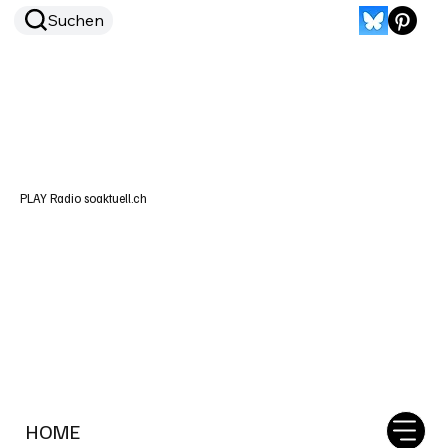
Suchen
PLAY Radio soaktuell.ch
HOME