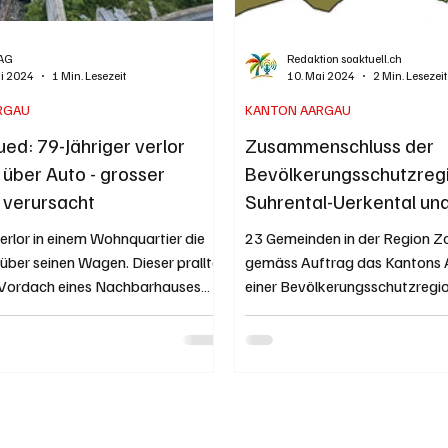
AG
Redaktion soaktuell.ch
ai 2024
1 Min. Lesezeit
10. Mai 2024
2 Min. Lesezeit
RGAU
KANTON AARGAU
ued: 79-Jähriger verlor
Zusammenschluss der
 über Auto - grosser
Bevölkerungsschutzreg
 verursacht
Suhrental-Uerkental un
Zofingen
verlor in einem Wohnquartier die
23 Gemeinden in der Region Zo
über seinen Wagen. Dieser prallte
gemäss Auftrag das Kantons 
Vordach eines Nachbarhauses
einer Bevölkerungsschutzregi
zusammengefasst werden....