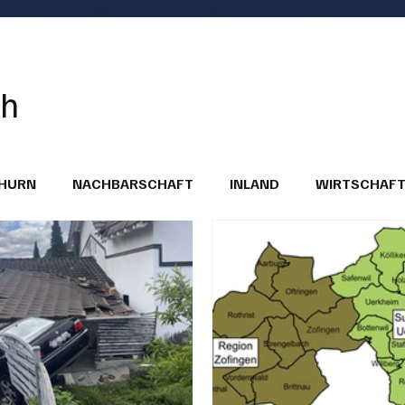
ch
THURN
NACHBARSCHAFT
INLAND
WIRTSCHAF
BRIEFE
PUBLIREPORTAGEN
TOPSTORY
MUGA'