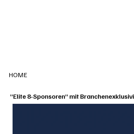
HOME
RADIO "live"
Aargau
Solothurn
Gem
"Elite 8-Sponsoren" mit Branchenexklusivi