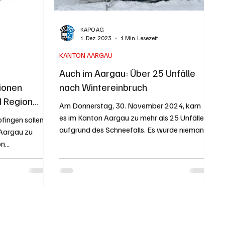
KAPO AG
1. Dez. 2023
1 Min. Lesezeit
KANTON AARGAU
Auch im Aargau: Über 25 Unfälle
ionen
nach Wintereinbruch
d Region
Am Donnerstag, 30. November 2024, kam
es im Kanton Aargau zu mehr als 25 Unfällen
fingen sollen
aufgrund des Schneefalls. Es wurde niemand
Aargau zu
schwer...
on