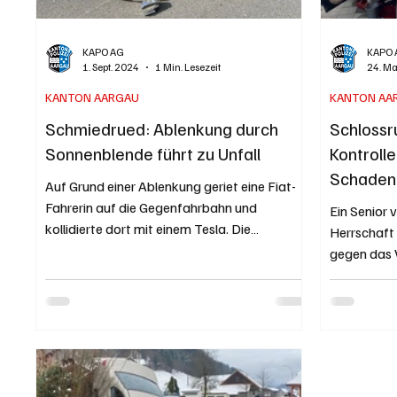
KAPO AG
KAPO 
1. Sept. 2024
1 Min. Lesezeit
24. M
KANTON AARGAU
KANTON AA
Schmiedrued: Ablenkung durch
Schlossr
Sonnenblende führt zu Unfall
Kontrolle
Schaden
Auf Grund einer Ablenkung geriet eine Fiat-
Fahrerin auf die Gegenfahrbahn und
Ein Senior 
kollidierte dort mit einem Tesla. Die
Herrschaft 
Verursacherin wurde...
gegen das 
und...