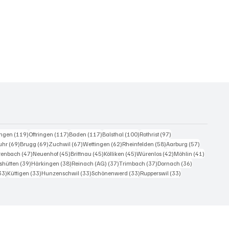
eiträge
119 Beiträge
117 Beiträge
117 Beiträge
100 Beiträge
97 Beiträge
ingen
(119)
Oftringen
(117)
Baden
(117)
Balsthal
(100)
Rothrist
(97)
0 Beiträge
69 Beiträge
69 Beiträge
67 Beiträge
62 Beiträge
58 Beiträge
57 Beiträg
uhr
(69)
Brugg
(69)
Zuchwil
(67)
Wettingen
(62)
Rheinfelden
(58)
Aarburg
(57)
iträge
47 Beiträge
45 Beiträge
45 Beiträge
45 Beiträge
42 Beiträge
41 Beiträ
itenbach
(47)
Neuenhof
(45)
Brittnau
(45)
Kölliken
(45)
Würenlos
(42)
Möhlin
(41)
Beiträge
39 Beiträge
38 Beiträge
37 Beiträge
37 Beiträge
36 Beiträge
shütten
(39)
Härkingen
(38)
Reinach (AG)
(37)
Trimbach
(37)
Dornach
(36)
33 Beiträge
33 Beiträge
33 Beiträge
33 Beiträge
33 Beiträge
33)
Küttigen
(33)
Hunzenschwil
(33)
Schönenwerd
(33)
Rupperswil
(33)