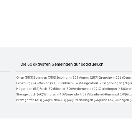
Die 50 aktivsten Gemeinden auf soaktuell.ch
553 Beiträge
358 Beiträge
329 Beiträge
257 Beiträge
226 B
Olten
(553)
Zofingen
(358)
Solothurn
(329)
Aarau
(257)
Grenchen
(226)
Oens
94 Beiträge
91 Beiträge
82 Beiträge
79 Beiträge
7
Lenzburg
(94)
Wohlen
(91)
Fulenbach
(82)
Murgenthal
(79)
Egerkingen
(70)
S
52 Beiträge
52 Beiträge
50 Beiträge
49 Beiträge
48 Be
Hägendorf
(52)
Frick
(52)
Biberist
(50)
Vordemwald
(49)
Gerlafingen
(48)
Spre
40 Beiträge
40 Beiträge
39 Beiträge
39 
Strengelbach
(40)
Windisch
(40)
Neuendorf
(39)
Mümliswil-Ramiswil
(39)
Gla
36 Beiträge
36 Beiträge
36 Beiträge
34 Beiträge
Bremgarten (AG)
(36)
Buchs (AG)
(36)
Derendingen
(36)
Seon
(34)
Gunzgen
(