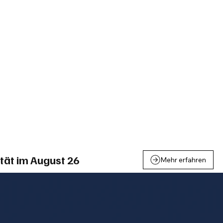
einden
Nachbarschaft
Inland
Wirtschaft
Leben
We
tät im August 26
Mehr erfahren