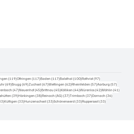
eiträge
119 Beiträge
117 Beiträge
117 Beiträge
100 Beiträge
97 Beiträge
ingen
(119)
Oftringen
(117)
Baden
(117)
Balsthal
(100)
Rothrist
(97)
0 Beiträge
69 Beiträge
69 Beiträge
67 Beiträge
62 Beiträge
57 Beiträge
57 Beiträg
uhr
(69)
Brugg
(69)
Zuchwil
(67)
Wettingen
(62)
Rheinfelden
(57)
Aarburg
(57)
iträge
47 Beiträge
45 Beiträge
45 Beiträge
44 Beiträge
42 Beiträge
41 Beiträ
itenbach
(47)
Neuenhof
(45)
Brittnau
(45)
Kölliken
(44)
Würenlos
(42)
Möhlin
(41)
Beiträge
39 Beiträge
38 Beiträge
37 Beiträge
37 Beiträge
36 Beiträge
shütten
(39)
Härkingen
(38)
Reinach (AG)
(37)
Trimbach
(37)
Dornach
(36)
33 Beiträge
33 Beiträge
33 Beiträge
33 Beiträge
33 Beiträge
33)
Küttigen
(33)
Hunzenschwil
(33)
Schönenwerd
(33)
Rupperswil
(33)