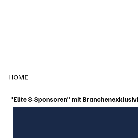
HOME
RADIO "live"
Aargau
Solothurn
Gem
"Elite 8-Sponsoren" mit Branchenexklusivi