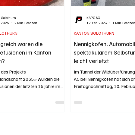
 Solothurn
KAPO SO
li 2025
2 Min. Lesezeit
12. Feb. 2023
1 Min. Lesezeit
LOTHURN
KANTON SOLOTHURN
lgreich waren die
Nennigkofen: Automobili
efusionen im Kanton
spektakulärem Selbstun
n?
leicht verletzt
des Projekts
Im Tunnel der Wildüberführun
landschaft 2035» wurden die
A5 bei Nennigkofen hat sich 
sionen der letzten 15 Jahre im
Freitagnachmittag, 10. Februa
thurn rückblickend auf...
Selbstunfall mit einem...