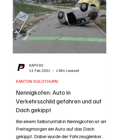
nicht bedienten Bushaltestellen. Busbetrieb
Solothurn Grenchen und Umgebung AG
Symbolbild von BSU Abfahrten der
«Chessler-Busse»
KAPO SO
12. Feb. 2021
1 Min. Lesezeit
KANTON SOLOTHURN
Nennigkofen: Auto in
Verkehrsschild gefahren und auf
Dach gekippt
Bei einem Selbstunfall in Nennigkofen ist am
Freitagmorgen ein Auto auf das Dach
gekippt. Dabei wurde der Fahrzeuglenker