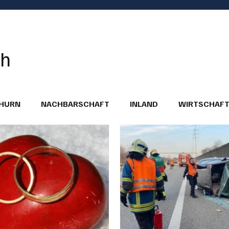
ch
THURN
NACHBARSCHAFT
INLAND
WIRTSCHAF
BRIEFE
PUBLIREPORTAGEN
TOPSTORY
MUGA'