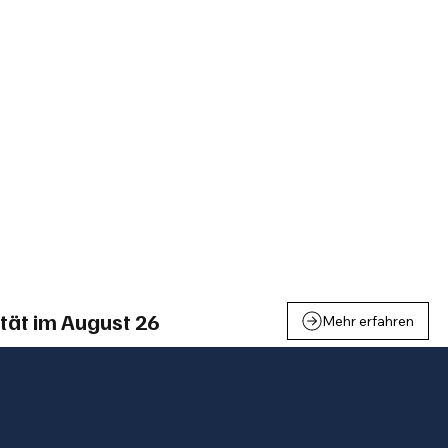
einden
Nachbarschaft
Inland
Wirtschaft
Leben
We
tät im August 26
Mehr erfahren