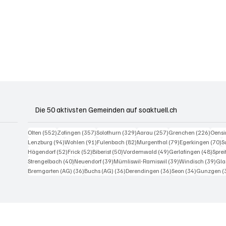
Die 50 aktivsten Gemeinden auf soaktuell.ch
552 Beiträge
357 Beiträge
329 Beiträge
257 Beiträge
226 B
Olten
(552)
Zofingen
(357)
Solothurn
(329)
Aarau
(257)
Grenchen
(226)
Oens
94 Beiträge
91 Beiträge
82 Beiträge
79 Beiträge
7
Lenzburg
(94)
Wohlen
(91)
Fulenbach
(82)
Murgenthal
(79)
Egerkingen
(70)
S
52 Beiträge
52 Beiträge
50 Beiträge
49 Beiträge
48 Be
Hägendorf
(52)
Frick
(52)
Biberist
(50)
Vordemwald
(49)
Gerlafingen
(48)
Spre
40 Beiträge
39 Beiträge
39 Beiträge
39 
Strengelbach
(40)
Neuendorf
(39)
Mümliswil-Ramiswil
(39)
Windisch
(39)
Gla
36 Beiträge
36 Beiträge
36 Beiträge
34 Beiträge
Bremgarten (AG)
(36)
Buchs (AG)
(36)
Derendingen
(36)
Seon
(34)
Gunzgen
(