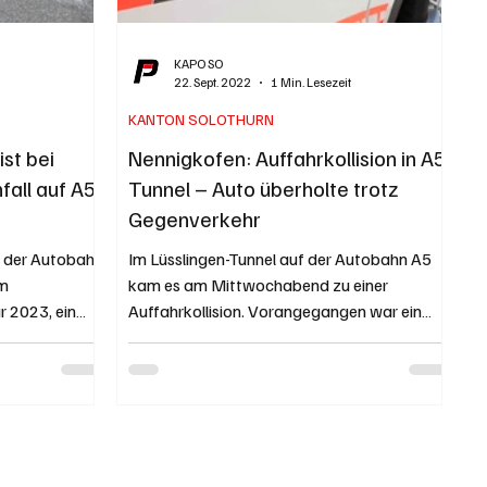
KAPO SO
22. Sept. 2022
1 Min. Lesezeit
KANTON SOLOTHURN
st bei
Nennigkofen: Auffahrkollision in A5-
fall auf A5
Tunnel – Auto überholte trotz
Gegenverkehr
g der Autobahn
Im Lüsslingen-Tunnel auf der Autobahn A5
am
kam es am Mittwochabend zu einer
r 2023, ein
Auffahrkollision. Vorangegangen war ein
gefährliches...