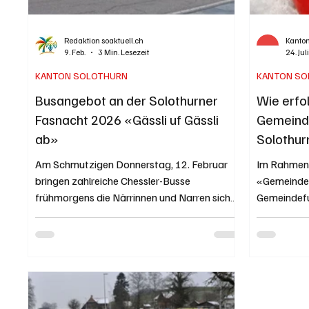
Redaktion soaktuell.ch
Kanton
9. Feb.
3 Min. Lesezeit
24. Ju
KANTON SOLOTHURN
KANTON SO
Busangebot an der Solothurner
Wie erfo
Fasnacht 2026 «Gässli uf Gässli
Gemeind
ab»
Solothur
Am Schmutzigen Donnerstag, 12. Februar
Im Rahmen 
bringen zahlreiche Chessler-Busse
«Gemeinde
frühmorgens die Närrinnen und Narren sicher
Gemeindefu
und bequem an die Solothurner Chesslete.
Kanton Solo
Während den verschiedenen
Fasnachtsumzügen in Solothurn am 15. und
17. Februar, in Luterbach am 12. Februar und
in Biberist am 15. Februar kommt es zu
Strassensperrungen mit Busumleitungen und