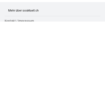
Mehr über soaktuell.ch
Kontakt / Impressum
Über uns
In eigener Sache
FAQ
Werbung
Paid Content / Advertorials
Alle Artikel