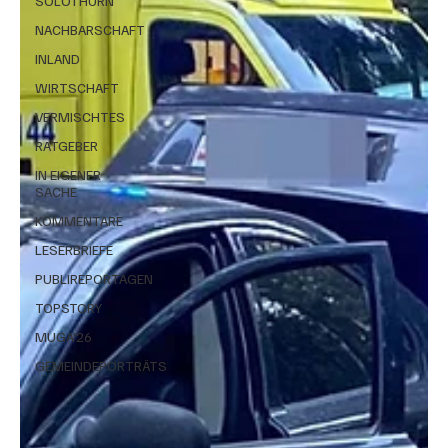
SOLOTHURN
NACHBARSCHAFT
INLAND
WIRTSCHAFT
VERMISCHTES
RATGEBER
IN EIGENER
SACHE
KOMMENTARE
LESERBRIEFE
PUBLIREPORTAGEN
TOPSTORY
MUGA'26
GEMEINDEPORTRÄTS