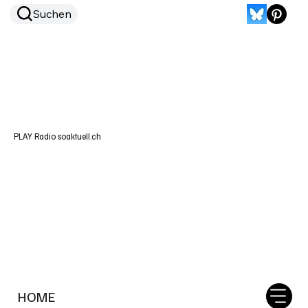
Suchen
PLAY Radio soaktuell.ch
HOME