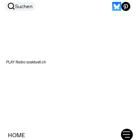
Suchen
PLAY Radio soaktuell.ch
HOME