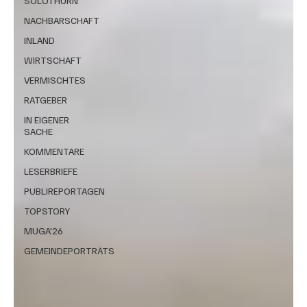
SOLOTHURN
NACHBARSCHAFT
INLAND
WIRTSCHAFT
VERMISCHTES
RATGEBER
IN EIGENER
SACHE
KOMMENTARE
LESERBRIEFE
PUBLIREPORTAGEN
TOPSTORY
MUGA'26
GEMEINDEPORTRÄTS