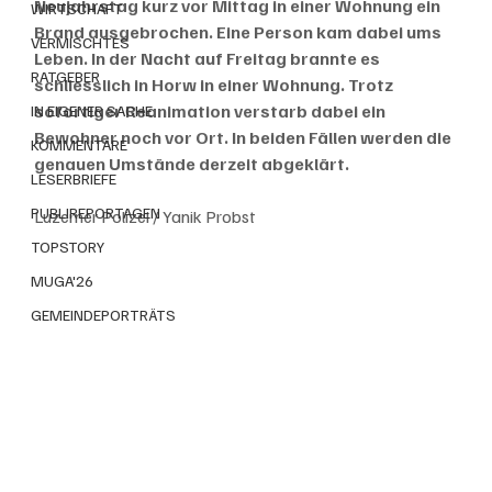
Neujahrstag kurz vor Mittag in einer Wohnung ein 
WIRTSCHAFT
Brand ausgebrochen. Eine Person kam dabei ums 
VERMISCHTES
Leben. In der Nacht auf Freitag brannte es 
RATGEBER
schliesslich in Horw in einer Wohnung. Trotz 
sofortiger Reanimation verstarb dabei ein 
IN EIGENER SACHE
Bewohner noch vor Ort. In beiden Fällen werden die 
KOMMENTARE
genauen Umstände derzeit abgeklärt.
LESERBRIEFE
PUBLIREPORTAGEN
Luzerner Polizei / Yanik Probst
TOPSTORY
MUGA'26
GEMEINDEPORTRÄTS