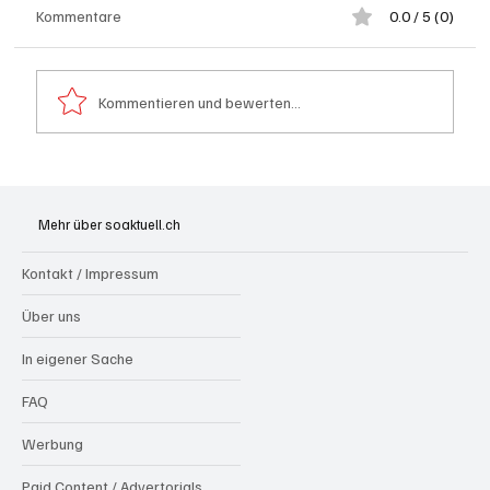
Kommentare
0.0 / 5 (0)
Kommentieren und bewerten...
Leistungsfähigster kommerzieller AI-
Supercomputer der Schweiz in Betrieb
Mehr über soaktuell.ch
Kontakt / Impressum
Über uns
In eigener Sache
FAQ
Werbung
Paid Content / Advertorials