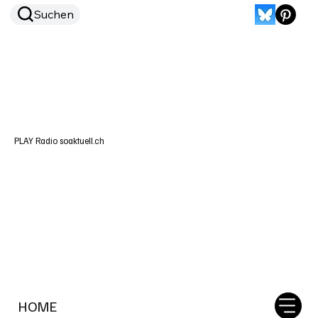
Suchen
PLAY Radio soaktuell.ch
HOME