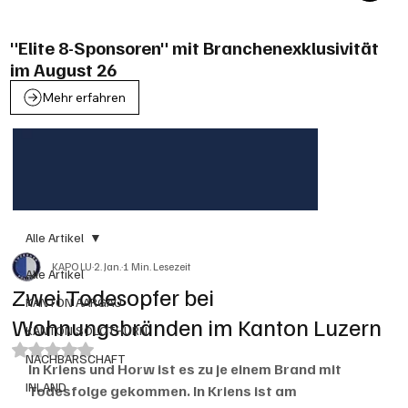
"Elite 8-Sponsoren" mit Branchenexklusivität
im August 26
Mehr erfahren
Alle Artikel
KAPO LU
2. Jan.
1 Min. Lesezeit
Alle Artikel
Zwei Todesopfer bei
KANTON AARGAU
Wohnungsbränden im Kanton Luzern
KANTON SOLOTHURN
Mit NaN von 5 Sternen bewertet.
NACHBARSCHAFT
In Kriens und Horw ist es zu je einem Brand mit 
INLAND
Todesfolge gekommen. In Kriens ist am 