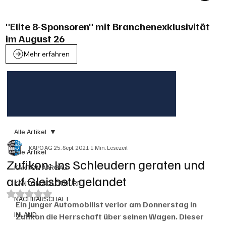
"Elite 8-Sponsoren" mit Branchenexklusivität
im August 26
Mehr erfahren
Alle Artikel
KAPO AG
25. Sept. 2021
1 Min. Lesezeit
Alle Artikel
Zufikon: Ins Schleudern geraten und
KANTON AARGAU
auf Gleisbett gelandet
KANTON SOLOTHURN
Mit NaN von 5 Sternen bewertet.
NACHBARSCHAFT
Ein junger Automobilist verlor am Donnerstag in 
INLAND
Zufikon die Herrschaft über seinen Wagen. Dieser 