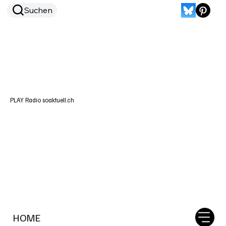
Suchen
PLAY Radio soaktuell.ch
HOME