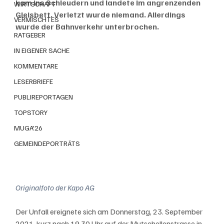
kam ins Schleudern und landete im angrenzenden 
WIRTSCHAFT
Gleisbett. Verletzt wurde niemand. Allerdings 
VERMISCHTES
wurde der Bahnverkehr unterbrochen.
RATGEBER
IN EIGENER SACHE
KOMMENTARE
LESERBRIEFE
PUBLIREPORTAGEN
TOPSTORY
MUGA'26
GEMEINDEPORTRÄTS
Originalfoto der Kapo AG
Der Unfall ereignete sich am Donnerstag, 23. September 
2021, kurz nach 19.30 Uhr auf der Mutschellenstrasse in 