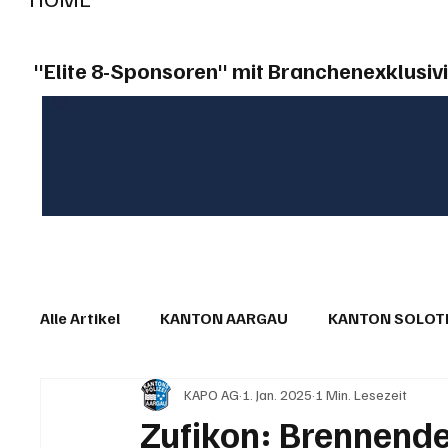
"Elite 8-Sponsoren" mit Branchenexklusivi
Alle Artikel
KANTON AARGAU
KANTON SOLO
KAPO AG
1. Jan. 2025
1 Min. Lesezeit
IN EIGENER SACHE
KOMMENTARE
LESER
Zufikon: Brennende