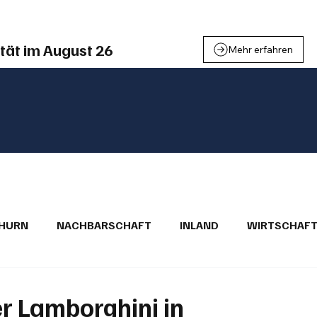
tät im August 26
Mehr erfahren
THURN
NACHBARSCHAFT
INLAND
WIRTSCHAF
BRIEFE
PUBLIREPORTAGEN
TOPSTORY
MUGA'
r Lamborghini in