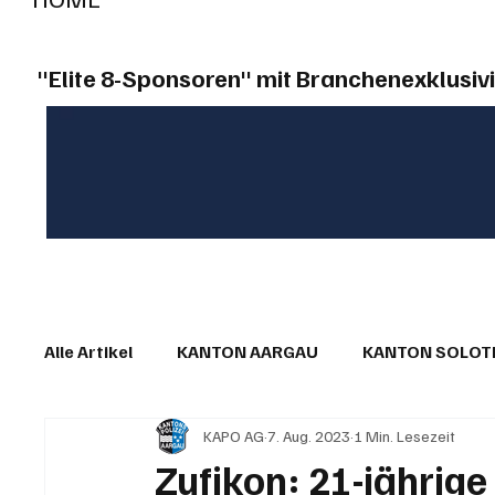
"Elite 8-Sponsoren" mit Branchenexklusivi
Alle Artikel
KANTON AARGAU
KANTON SOLO
KAPO AG
7. Aug. 2023
1 Min. Lesezeit
IN EIGENER SACHE
KOMMENTARE
LESER
Zufikon: 21-jährige