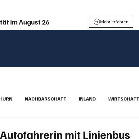
tät im August 26
Mehr erfahren
THURN
NACHBARSCHAFT
INLAND
WIRTSCHAF
BRIEFE
PUBLIREPORTAGEN
TOPSTORY
MUGA'
 Autofahrerin mit Linienbus