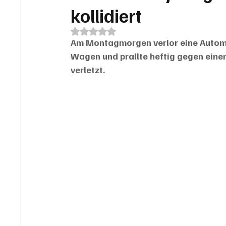
kollidiert
Mit NaN von 5 Sternen bewertet.
Am Montagmorgen verlor eine Automobi
Wagen und prallte heftig gegen einen
verletzt.