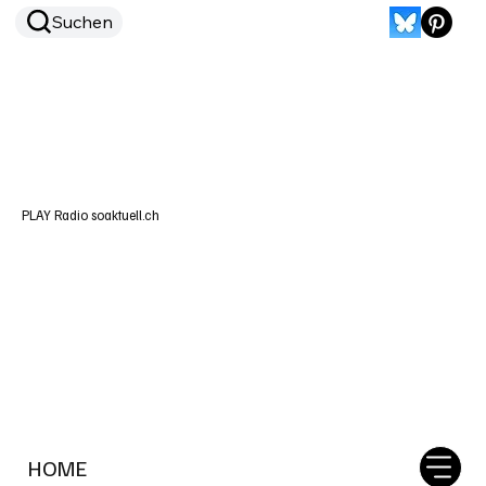
Suchen
PLAY Radio soaktuell.ch
HOME