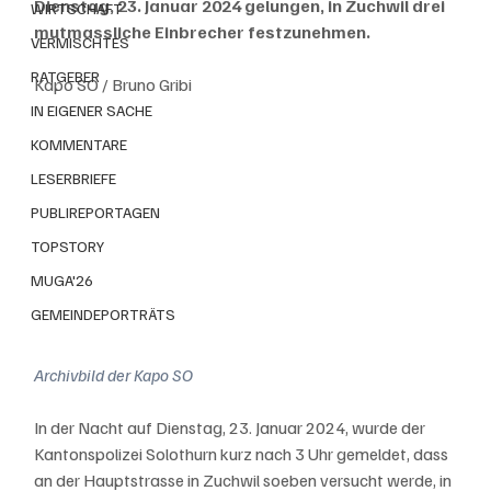
Dienstag, 23. Januar 2024 gelungen, in Zuchwil drei 
WIRTSCHAFT
mutmassliche Einbrecher festzunehmen.
VERMISCHTES
RATGEBER
Kapo SO / Bruno Gribi
IN EIGENER SACHE
KOMMENTARE
LESERBRIEFE
PUBLIREPORTAGEN
TOPSTORY
MUGA'26
GEMEINDEPORTRÄTS
Archivbild der Kapo SO
In der Nacht auf Dienstag, 23. Januar 2024, wurde der 
Kantonspolizei Solothurn kurz nach 3 Uhr gemeldet, dass 
an der Hauptstrasse in Zuchwil soeben versucht werde, in 