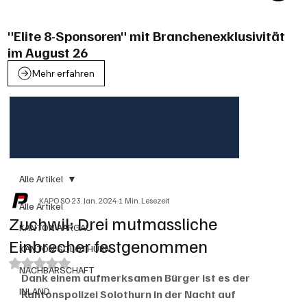
"Elite 8-Sponsoren" mit Branchenexklusivität
im August 26
Mehr erfahren
Alle Artikel
KAPO SO
23. Jan. 2024
1 Min. Lesezeit
Alle Artikel
Zuchwil: Drei mutmassliche
KANTON AARGAU
Einbrecher festgenommen
KANTON SOLOTHURN
Mit NaN von 5 Sternen bewertet.
NACHBARSCHAFT
Dank einem aufmerksamen Bürger ist es der 
INLAND
Kantonspolizei Solothurn in der Nacht auf 