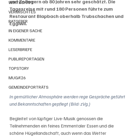
und Zofingern ab 80 Jahren sehr geschätzt. Die 
WIRTSCHAFT
Tagesreise mit rund 180 Personen führte zum 
VERMISCHTES
Restaurant Blapbach oberhalb Trubschachen und 
RATGEBER
Eggiwil.
IN EIGENER SACHE
KOMMENTARE
LESERBRIEFE
PUBLIREPORTAGEN
TOPSTORY
MUGA'26
GEMEINDEPORTRÄTS
In gemütlicher Atmosphäre werden rege Gespräche geführt 
und Bekanntschaften gepflegt (Bild: zVg.)
Begleitet von lüpfiger Live-Musik genossen die 
Teilnehmenden ein feines Emmentaler Essen und die 
schöne Hügellandschaft, auch wenn das Wetter 