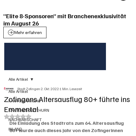
"Elite 8-Sponsoren" mit Branchenexklusivität
im August 26
Mehr erfahren
Alle Artikel
Stadt Zofingen
2. Okt. 2022
1 Min. Lesezeit
Alle Artikel
Zofingens Altersausflug 80+ führte ins
KANTON AARGAU
Emmental
KANTON SOLOTHURN
Mit NaN von 5 Sternen bewertet.
NACHBARSCHAFT
Die Einladung des Stadtrats zum 64. Altersausflug 
INLAND
80+ wurde auch dieses Jahr von den Zofingerinnen 