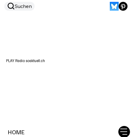
Suchen
PLAY Radio soaktuell.ch
HOME