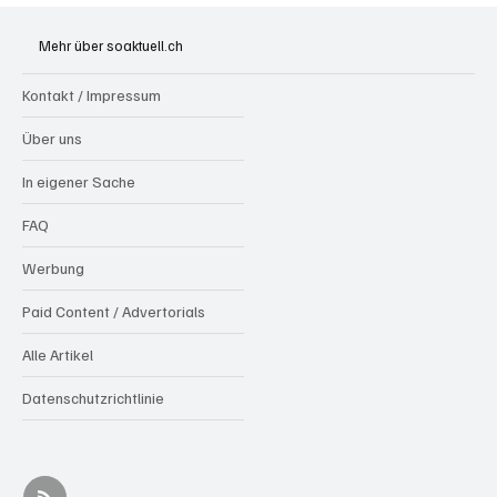
Brugg: Zu schnell, ohne Ausweis, dafür unter
Alkohol nach Crash auf Dach gelandet
Mehr über soaktuell.ch
Kontakt / Impressum
Über uns
In eigener Sache
FAQ
Werbung
Paid Content / Advertorials
Alle Artikel
Datenschutzrichtlinie