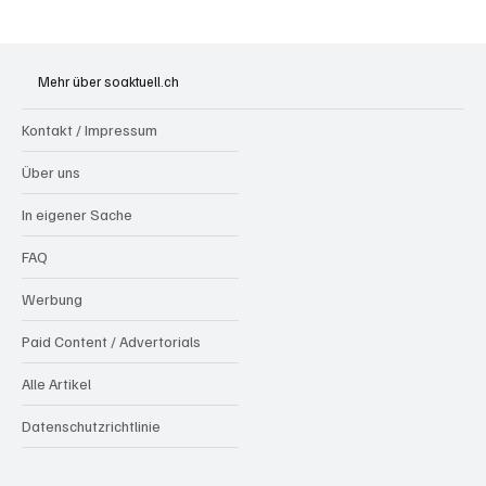
Badi Seengen: 62-jährige Frau von
Badegast tätlich angegriffen (Zeugen
Mehr über soaktuell.ch
gesucht)
Kontakt / Impressum
Über uns
In eigener Sache
FAQ
Werbung
Paid Content / Advertorials
Alle Artikel
Datenschutzrichtlinie