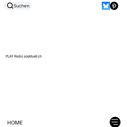
Suchen
PLAY Radio soaktuell.ch
HOME