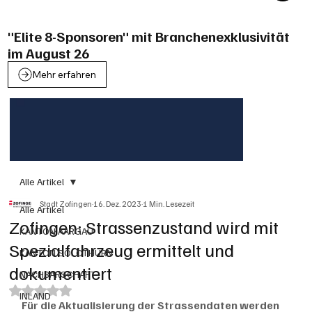
"Elite 8-Sponsoren" mit Branchenexklusivität
im August 26
Mehr erfahren
Alle Artikel
Stadt Zofingen
16. Dez. 2023
1 Min. Lesezeit
Alle Artikel
Zofingen: Strassenzustand wird mit
KANTON AARGAU
Spezialfahrzeug ermittelt und
KANTON SOLOTHURN
dokumentiert
NACHBARSCHAFT
Mit NaN von 5 Sternen bewertet.
INLAND
Für die Aktualisierung der Strassendaten werden 