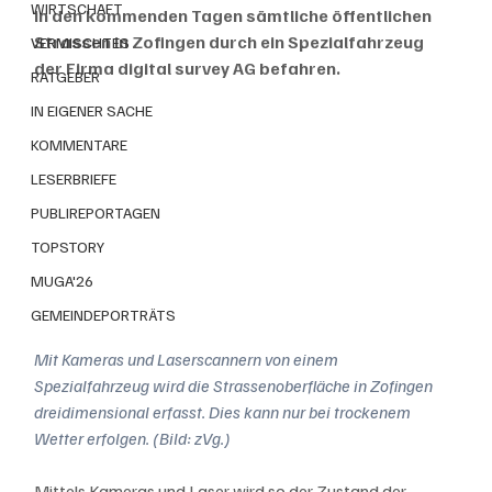
WIRTSCHAFT
in den kommenden Tagen sämtliche öffentlichen 
Strassen in Zofingen durch ein Spezialfahrzeug 
VERMISCHTES
der Firma digital survey AG befahren. 
RATGEBER
IN EIGENER SACHE
KOMMENTARE
LESERBRIEFE
PUBLIREPORTAGEN
TOPSTORY
MUGA'26
GEMEINDEPORTRÄTS
Mit Kameras und Laserscannern von einem 
Spezialfahrzeug wird die Strassenoberfläche in Zofingen 
dreidimensional erfasst. Dies kann nur bei trockenem 
Wetter erfolgen. (Bild: zVg.)
Mittels Kameras und Laser wird so der Zustand der 