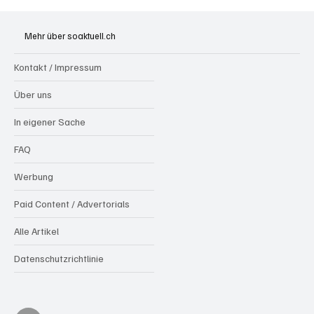
Badi Seengen: 62-jährige Frau von
Badegast tätlich angegriffen (Zeugen
Mehr über soaktuell.ch
gesucht)
Kontakt / Impressum
Über uns
In eigener Sache
FAQ
Werbung
Paid Content / Advertorials
Alle Artikel
Datenschutzrichtlinie