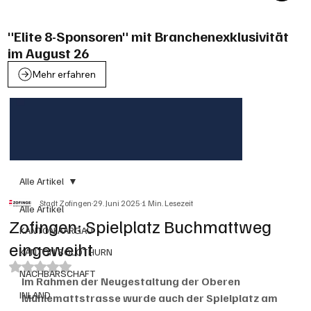
"Elite 8-Sponsoren" mit Branchenexklusivität
im August 26
Mehr erfahren
Alle Artikel
Stadt Zofingen
29. Juni 2025
1 Min. Lesezeit
Alle Artikel
Zofingen: Spielplatz Buchmattweg
KANTON AARGAU
eingeweiht
KANTON SOLOTHURN
Mit NaN von 5 Sternen bewertet.
NACHBARSCHAFT
Im Rahmen der Neugestaltung der Oberen 
INLAND
Mühlemattstrasse wurde auch der Spielplatz am 