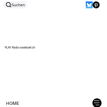
Suchen
PLAY Radio soaktuell.ch
HOME