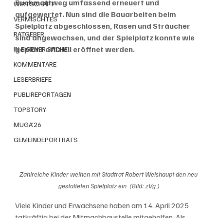
Buchmattweg umfassend erneuert und 
WIRTSCHAFT
aufgewertet. Nun sind die Bauarbeiten beim 
VERMISCHTES
Spielplatz abgeschlossen, Rasen und Sträucher 
RATGEBER
sind angewachsen, und der Spielplatz konnte wie 
geplant offiziell eröffnet werden.
IN EIGENER SACHE
KOMMENTARE
LESERBRIEFE
PUBLIREPORTAGEN
TOPSTORY
MUGA'26
GEMEINDEPORTRÄTS
Zahlreiche Kinder weihen mit Stadtrat Robert Weishaupt den neu 
gestalteten Spielplatz ein. (Bild: zVg.)
Viele Kinder und Erwachsene haben am 14. April 2025 
tatkräftig bei der Mitmachbaustelle mitgeholfen. Als 