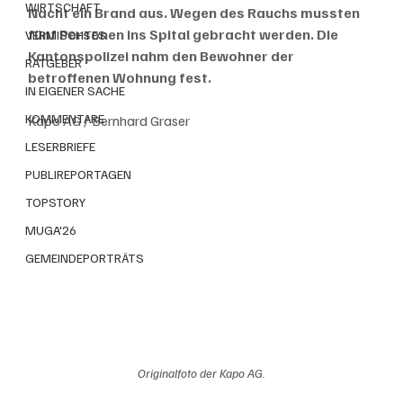
WIRTSCHAFT
Nacht ein Brand aus. Wegen des Rauchs mussten 
fünf Personen ins Spital gebracht werden. Die 
VERMISCHTES
Kantonspolizei nahm den Bewohner der 
RATGEBER
betroffenen Wohnung fest.
IN EIGENER SACHE
KOMMENTARE
Kapo AG / Bernhard Graser
LESERBRIEFE
PUBLIREPORTAGEN
TOPSTORY
MUGA'26
GEMEINDEPORTRÄTS
Originalfoto der Kapo AG.