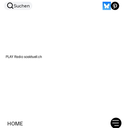
Suchen
PLAY Radio soaktuell.ch
HOME