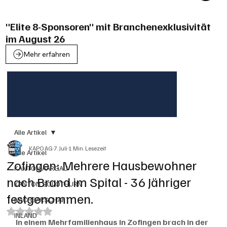
"Elite 8-Sponsoren" mit Branchenexklusivität
im August 26
Mehr erfahren
Alle Artikel
KAPO AG
7. Juli
1 Min. Lesezeit
Alle Artikel
Zofingen: Mehrere Hausbewohner
KANTON AARGAU
nach Brand im Spital - 36 Jähriger
KANTON SOLOTHURN
festgenommen.
NACHBARSCHAFT
Mit NaN von 5 Sternen bewertet.
INLAND
In einem Mehrfamilienhaus in Zofingen brach in der 