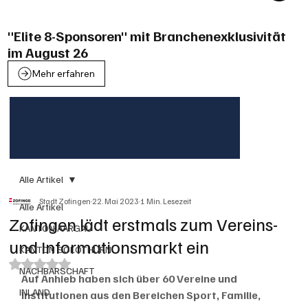
"Elite 8-Sponsoren" mit Branchenexklusivität
im August 26
Mehr erfahren
Alle Artikel
Stadt Zofingen
22. Mai 2023
1 Min. Lesezeit
Alle Artikel
Zofingen lädt erstmals zum Vereins-
KANTON AARGAU
und Informationsmarkt ein
KANTON SOLOTHURN
Mit NaN von 5 Sternen bewertet.
NACHBARSCHAFT
Auf Anhieb haben sich über 60 Vereine und 
INLAND
Institutionen aus den Bereichen Sport, Familie, 