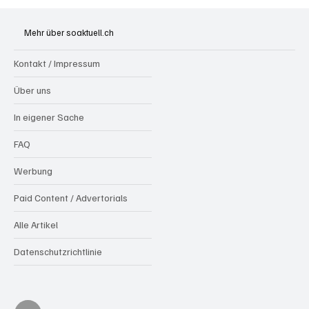
Spürnasen im Dauereinsatz: Der Aargau ist
die Schweizer Hochburg der Polizeihunde
Mehr über soaktuell.ch
Kontakt / Impressum
Über uns
In eigener Sache
FAQ
Werbung
Paid Content / Advertorials
Alle Artikel
Datenschutzrichtlinie