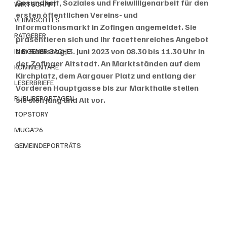
Gesundheit, Soziales und Freiwilligenarbeit für den 
WIRTSCHAFT
ersten öffentlichen Vereins- und 
VERMISCHTES
Informationsmarkt in Zofingen angemeldet. Sie 
RATGEBER
präsentieren sich und ihr facettenreiches Angebot 
am Samstag, 3. Juni 2023 von 08.30 bis 11.30 Uhr in 
IN EIGENER SACHE
der Zofinger Altstadt. An Marktständen auf dem 
KOMMENTARE
Kirchplatz, dem Aargauer Platz und entlang der 
LESERBRIEFE
Vorderen Hauptgasse bis zur Markthalle stellen 
PUBLIREPORTAGEN
sie sich Jung und Alt vor.
TOPSTORY
MUGA'26
GEMEINDEPORTRÄTS