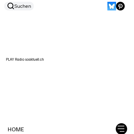
Suchen
PLAY Radio soaktuell.ch
HOME