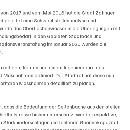
 von 2017 und vom Mai 2018 hat die Stadt Zofingen 
abgeleitet eine Schwachstellenanalyse und 
wurde das Oberflächenwasser in die Überlegungen mit 
ndlungsbedarf in den Gebieten Stadtbach und 
mationsveranstaltung im Januar 2020 wurden die 
t.
au mit dem Kanton und einem Ingenieurbüro das 
nd Massnahmen definiert. Der Stadtrat hat diese nun 
rioritären Massnahmen detailliert zu planen.
t, dass die Bedeutung der Seitenbäche aus den steilen 
ethalstrasse bisher unterschätzt wurde, respektive, 
n Starkniederschlägen die fehlende Gerinnekapazität 
. In erster Priorität sind vier Massnahmen vorgesehen: