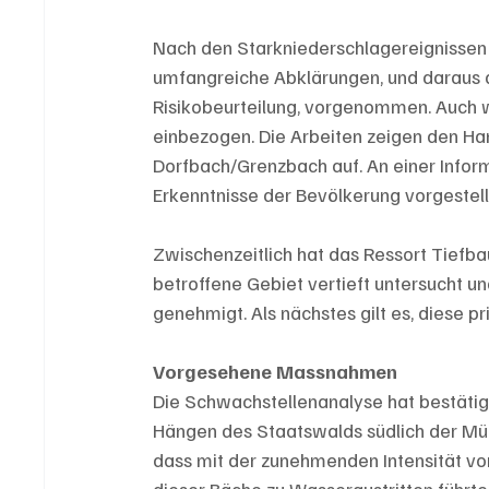
Nach den Starkniederschlagereignissen
umfangreiche Abklärungen, und daraus 
Risikobeurteilung, vorgenommen. Auch 
einbezogen. Die Arbeiten zeigen den Ha
Dorfbach/Grenzbach auf. An einer Infor
Erkenntnisse der Bevölkerung vorgestell
Zwischenzeitlich hat das Ressort Tiefb
betroffene Gebiet vertieft untersucht u
genehmigt. Als nächstes gilt es, diese p
Vorgesehene Massnahmen
Die Schwachstellenanalyse hat bestätig
Hängen des Staatswalds südlich der Mühl
dass mit der zunehmenden Intensität vo
dieser Bäche zu Wasseraustritten führte