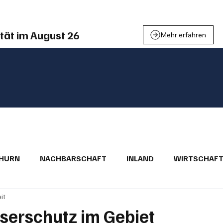
tät im August 26
Mehr erfahren
THURN
NACHBARSCHAFT
INLAND
WIRTSCHAF
it
BRIEFE
PUBLIREPORTAGEN
TOPSTORY
MUGA'
serschutz im Gebiet