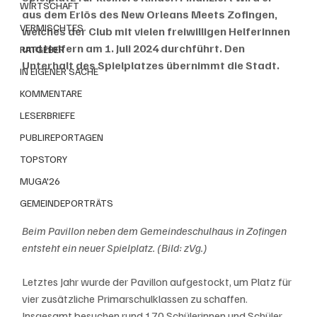
WIRTSCHAFT
aus dem Erlös des New Orleans Meets Zofingen, 
VERMISCHTES
welches der Club mit vielen freiwilligen Helferinnen 
und Helfern am 1. Juli 2024 durchführt. Den 
RATGEBER
Unterhalt des Spielplatzes übernimmt die Stadt.
IN EIGENER SACHE
KOMMENTARE
LESERBRIEFE
PUBLIREPORTAGEN
TOPSTORY
MUGA'26
GEMEINDEPORTRÄTS
Beim Pavillon neben dem Gemeindeschulhaus in Zofingen 
entsteht ein neuer Spielplatz. (Bild: zVg.)
Letztes Jahr wurde der Pavillon aufgestockt, um Platz für 
vier zusätzliche Primarschulklassen zu schaffen. 
Insgesamt besuchen rund 170 Schülerinnen und Schüler 