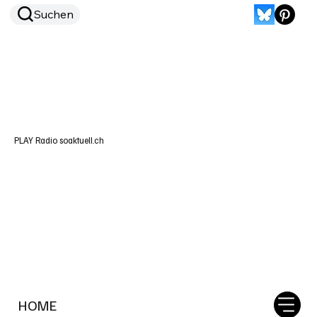
Suchen
PLAY Radio soaktuell.ch
HOME