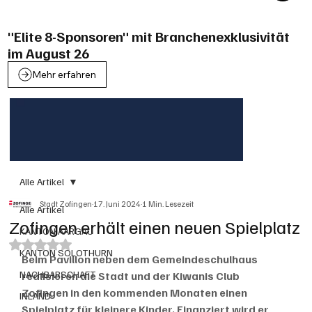
"Elite 8-Sponsoren" mit Branchenexklusivität
im August 26
Mehr erfahren
Alle Artikel
Stadt Zofingen
17. Juni 2024
1 Min. Lesezeit
Alle Artikel
Zofingen erhält einen neuen Spielplatz
KANTON AARGAU
Mit NaN von 5 Sternen bewertet.
KANTON SOLOTHURN
Beim Pavillon neben dem Gemeindeschulhaus 
NACHBARSCHAFT
realisieren die Stadt und der Kiwanis Club 
Zofingen in den kommenden Monaten einen 
INLAND
Spielplatz für kleinere Kinder. Finanziert wird er 