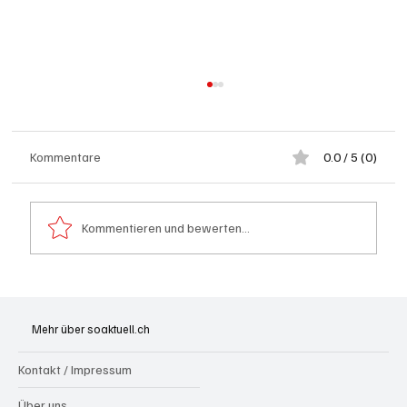
Kommentare
0.0 / 5 (0)
Kommentieren und bewerten...
Badi Seengen: 62-jährige Frau von
Badegast tätlich angegriffen (Zeugen
Mehr über soaktuell.ch
gesucht)
Kontakt / Impressum
Über uns