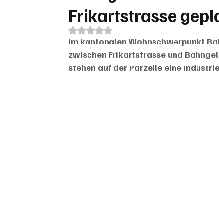
Frikartstrasse gepl
Mit NaN von 5 Sternen bewertet.
Im kantonalen Wohnschwerpunkt Bahnh
zwischen Frikartstrasse und Bahngel
stehen auf der Parzelle eine Industr