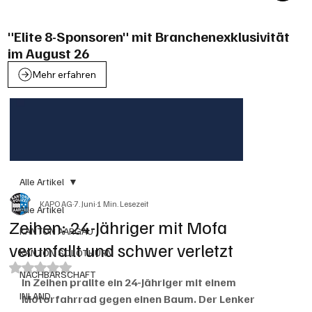
"Elite 8-Sponsoren" mit Branchenexklusivität
im August 26
Mehr erfahren
Alle Artikel
KAPO AG
7. Juni
1 Min. Lesezeit
Alle Artikel
Zeihen: 24-Jähriger mit Mofa
KANTON AARGAU
verunfallt und schwer verletzt
KANTON SOLOTHURN
Mit NaN von 5 Sternen bewertet.
NACHBARSCHAFT
In Zeihen prallte ein 24-Jähriger mit einem 
INLAND
Motorfahrrad gegen einen Baum. Der Lenker 