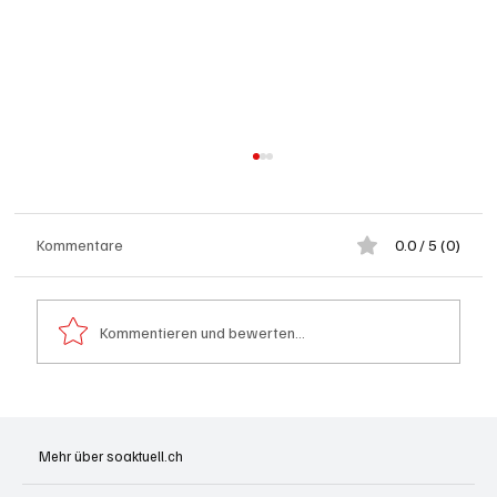
Kommentare
0.0 / 5 (0)
Kommentieren und bewerten...
Badi Seengen: 62-jährige Frau von
Badegast tätlich angegriffen (Zeugen
Mehr über soaktuell.ch
gesucht)