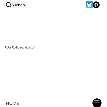
Suchen
PLAY Radio soaktuell.ch
HOME