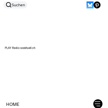
Suchen
PLAY Radio soaktuell.ch
HOME