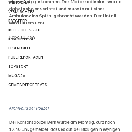
einem Auto gekommen. Der Motorradlenker wurde 
WIRTSCHAFT
dabei schwer verletzt und musste mit einer 
VERMISCHTES
Ambulanz ins Spital gebracht werden. Der Unfall 
RATGEBER
wird untersucht.
IN EIGENER SACHE
Kapo BE / sw
KOMMENTARE
LESERBRIEFE
PUBLIREPORTAGEN
TOPSTORY
MUGA'26
GEMEINDEPORTRÄTS
Archivbild der Polizei
Der Kantonspolizei Bern wurde am Montag, kurz nach 
17.40 Uhr, gemeldet, dass es auf der Bickigen in Wynigen 