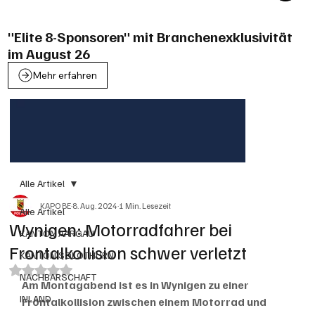
"Elite 8-Sponsoren" mit Branchenexklusivität
im August 26
Mehr erfahren
Alle Artikel
KAPO BE
8. Aug. 2024
1 Min. Lesezeit
Alle Artikel
Wynigen: Motorradfahrer bei
KANTON AARGAU
Frontalkollision schwer verletzt
KANTON SOLOTHURN
Mit NaN von 5 Sternen bewertet.
NACHBARSCHAFT
Am Montagabend ist es in Wynigen zu einer 
INLAND
Frontalkollision zwischen einem Motorrad und 