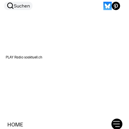
Suchen
PLAY Radio soaktuell.ch
HOME