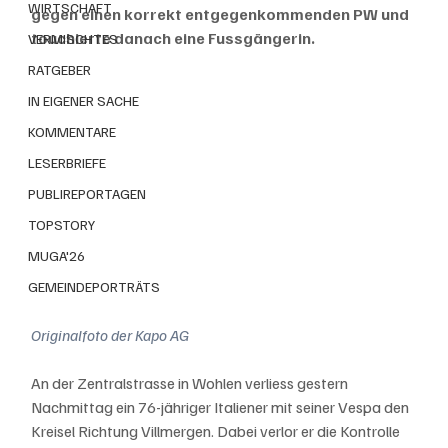
WIRTSCHAFT
gegen einen korrekt entgegenkommenden PW und 
touchierte danach eine Fussgängerin.
VERMISCHTES
RATGEBER
IN EIGENER SACHE
KOMMENTARE
LESERBRIEFE
PUBLIREPORTAGEN
TOPSTORY
MUGA'26
GEMEINDEPORTRÄTS
Originalfoto der Kapo AG
An der Zentralstrasse in Wohlen verliess gestern 
Nachmittag ein 76-jähriger Italiener mit seiner Vespa den 
Kreisel Richtung Villmergen. Dabei verlor er die Kontrolle 