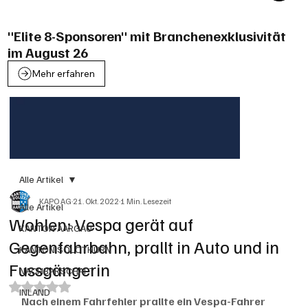
"Elite 8-Sponsoren" mit Branchenexklusivität
im August 26
Mehr erfahren
Alle Artikel
KAPO AG
21. Okt. 2022
1 Min. Lesezeit
Alle Artikel
Wohlen: Vespa gerät auf
KANTON AARGAU
Gegenfahrbahn, prallt in Auto und in
KANTON SOLOTHURN
Fussgängerin
NACHBARSCHAFT
Mit NaN von 5 Sternen bewertet.
INLAND
Nach einem Fahrfehler prallte ein Vespa-Fahrer 