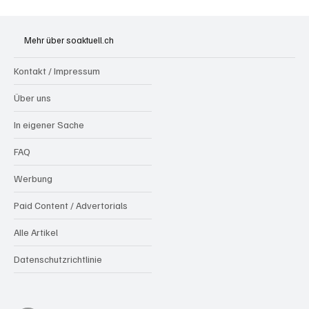
Riniken: Diensthund Konan spürt zwei
mutmassliche Einbrecher aus Algerien auf
Mehr über soaktuell.ch
Kontakt / Impressum
Über uns
In eigener Sache
FAQ
Werbung
Paid Content / Advertorials
Alle Artikel
Datenschutzrichtlinie