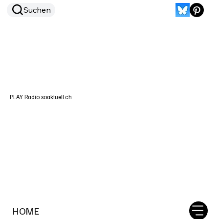
Suchen
PLAY Radio soaktuell.ch
HOME