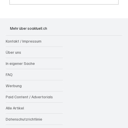
Kölliken: 66-jähriger E-Roller-Fahrer bei
Kollision mit Auto tödlich verletzt
Mehr über soaktuell.ch
Kontakt / Impressum
Über uns
In eigener Sache
FAQ
Werbung
Paid Content / Advertorials
Alle Artikel
Datenschutzrichtlinie