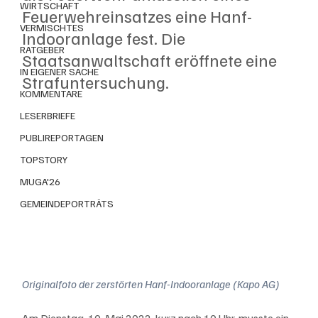
WIRTSCHAFT
Feuerwehreinsatzes eine Hanf-
VERMISCHTES
Indooranlage fest. Die 
RATGEBER
Staatsanwaltschaft eröffnete eine 
IN EIGENER SACHE
Strafuntersuchung.
KOMMENTARE
LESERBRIEFE
PUBLIREPORTAGEN
TOPSTORY
MUGA'26
GEMEINDEPORTRÄTS
Originalfoto der zerstörten Hanf-Indooranlage (Kapo AG)
Am Dienstag, 10. Mai 2022, kurz nach 10 Uhr, musste ein 