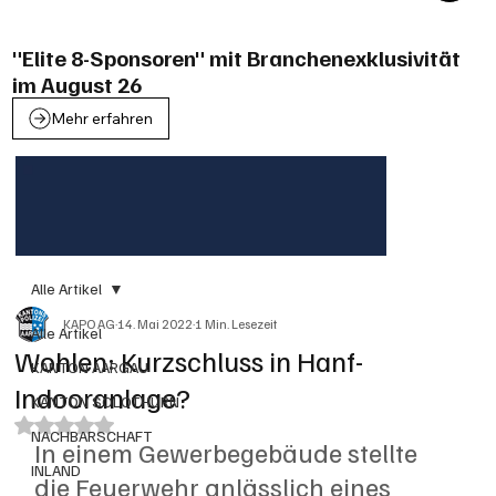
"Elite 8-Sponsoren" mit Branchenexklusivität
im August 26
Mehr erfahren
Alle Artikel
KAPO AG
14. Mai 2022
1 Min. Lesezeit
Alle Artikel
Wohlen: Kurzschluss in Hanf-
KANTON AARGAU
Indooranlage?
KANTON SOLOTHURN
Mit NaN von 5 Sternen bewertet.
NACHBARSCHAFT
In einem Gewerbegebäude stellte 
INLAND
die Feuerwehr anlässlich eines 