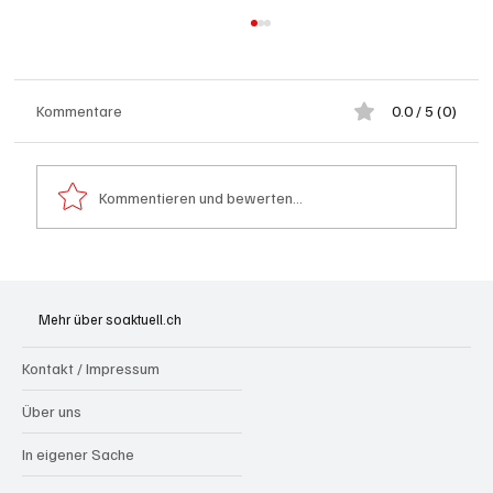
Kommentare
0.0 / 5 (0)
Kommentieren und bewerten...
Brugg: Zu schnell, ohne Ausweis, dafür unter
Alkohol nach Crash auf Dach gelandet
Mehr über soaktuell.ch
Kontakt / Impressum
Über uns
In eigener Sache