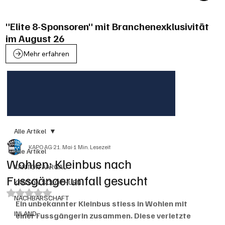
"Elite 8-Sponsoren" mit Branchenexklusivität
im August 26
Mehr erfahren
Alle Artikel
KAPO AG
21. Mai
1 Min. Lesezeit
Alle Artikel
Wohlen: Kleinbus nach
KANTON AARGAU
Fussgängerunfall gesucht
KANTON SOLOTHURN
Mit NaN von 5 Sternen bewertet.
NACHBARSCHAFT
Ein unbekannter Kleinbus stiess in Wohlen mit 
INLAND
einer Fussgängerin zusammen. Diese verletzte 