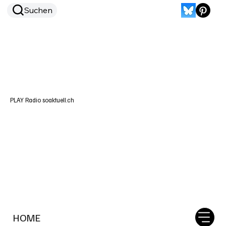
Suchen
PLAY Radio soaktuell.ch
HOME