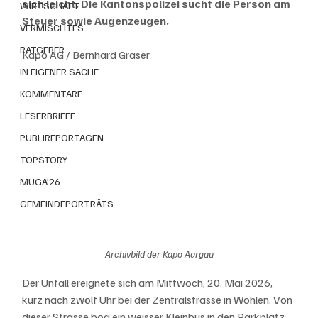
sich leicht. Die Kantonspolizei sucht die Person am 
WIRTSCHAFT
Steuer sowie Augenzeugen.
VERMISCHTES
RATGEBER
Kapo AG / Bernhard Graser
IN EIGENER SACHE
KOMMENTARE
LESERBRIEFE
PUBLIREPORTAGEN
TOPSTORY
MUGA'26
GEMEINDEPORTRÄTS
Archivbild der Kapo Aargau
Der Unfall ereignete sich am Mittwoch, 20. Mai 2026, 
kurz nach zwölf Uhr bei der Zentralstrasse in Wohlen. Von 
dieser Strasse bog ein weisser Kleinbus in den Parkplatz 