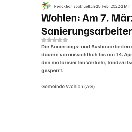
Redaktion soaktuell.ch
25. Feb. 2022
2 Min.
IN EIGENER SACHE
KOMMENTARE
LESER
Wohlen: Am 7. März
Sanierungsarbeiten
Mit NaN von 5 Sternen bewertet.
Die Sanierungs- und Ausbauarbeiten 
dauern voraussichtlich bis am 14. Apr
den motorisierten Verkehr, landwirt
gesperrt. 
Gemeinde Wohlen (AG)