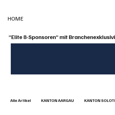
HOME
RADIO "live"
Aargau
Solothurn
Gem
"Elite 8-Sponsoren" mit Branchenexklusivi
Alle Artikel
KANTON AARGAU
KANTON SOLO