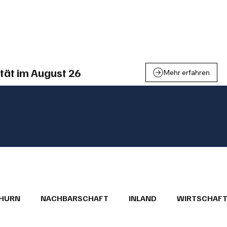
einden
Nachbarschaft
Inland
Wirtschaft
Leben
We
tät im August 26
Mehr erfahren
THURN
NACHBARSCHAFT
INLAND
WIRTSCHAF