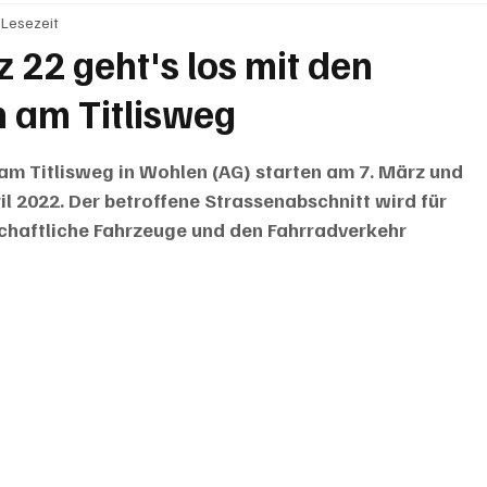
 Lesezeit
BRIEFE
PUBLIREPORTAGEN
TOPSTORY
MUGA'
 22 geht's los mit den
 am Titlisweg
am Titlisweg in Wohlen (AG) starten am 7. März und 
il 2022. Der betroffene Strassenabschnitt wird für 
schaftliche Fahrzeuge und den Fahrradverkehr 