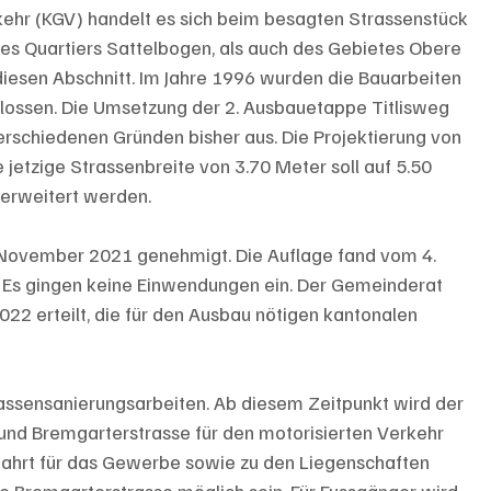
 (KGV) handelt es sich beim besagten Strassenstück 
es Quartiers Sattelbogen, als auch des Gebietes Obere 
diesen Abschnitt. Im Jahre 1996 wurden die Bauarbeiten 
lossen. Die Umsetzung der 2. Ausbauetappe Titlisweg 
verschiedenen Gründen bisher aus. Die Projektierung von 
e jetzige Strassenbreite von 3.70 Meter soll auf 5.50 
 erweitert werden. 
 November 2021 genehmigt. Die Auflage fand vom 4. 
. Es gingen keine Einwendungen ein. Der Gemeinderat 
022 erteilt, die für den Ausbau nötigen kantonalen 
assensanierungsarbeiten. Ab diesem Zeitpunkt wird der 
 und Bremgarterstrasse für den motorisierten Verkehr 
sfahrt für das Gewerbe sowie zu den Liegenschaften 
e Bremgarterstrasse möglich sein. Für Fussgänger wird 