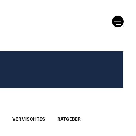
tter
Ratgeber
Leserbriefe
T
VERMISCHTES
RATGEBER