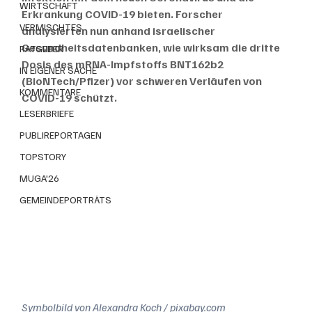
WIRTSCHAFT
Erkrankung COVID-19 bieten. Forscher 
VERMISCHTES
analysierten nun anhand israelischer 
Gesundheitsdatenbanken, wie wirksam die dritte 
RATGEBER
Dosis des mRNA-Impfstoffs BNT162b2 
IN EIGENER SACHE
(BioNTech/Pfizer) vor schweren Verläufen von 
KOMMENTARE
COVID-19 schützt.
LESERBRIEFE
PUBLIREPORTAGEN
TOPSTORY
MUGA'26
GEMEINDEPORTRÄTS
Symbolbild von Alexandra Koch / pixabay.com 