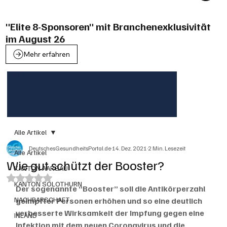
"Elite 8-Sponsoren" mit Branchenexklusivität
im August 26
Mehr erfahren
Alle Artikel
DeutschesGesundheitsPortal.de
14. Dez. 2021
2 Min. Lesezeit
Alle Artikel
Wie gut schützt der Booster?
KANTON AARGAU
Mit NaN von 5 Sternen bewertet.
KANTON SOLOTHURN
Der sogenannte “Booster” soll die Antikörperzahl 
NACHBARSCHAFT
geimpfter Personen erhöhen und so eine deutlich 
verbesserte Wirksamkeit der Impfung gegen eine 
INLAND
Infektion mit dem neuen Coronavirus und die 