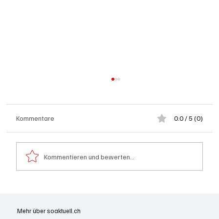
Kommentare
0.0 / 5 (0)
Kommentieren und bewerten...
Wie kleine Gratis-Online-Medien mit
Webradios die Schweizer Medienwelt
Mehr über soaktuell.ch
aufrütteln