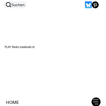
Suchen
PLAY Radio soaktuell.ch
HOME