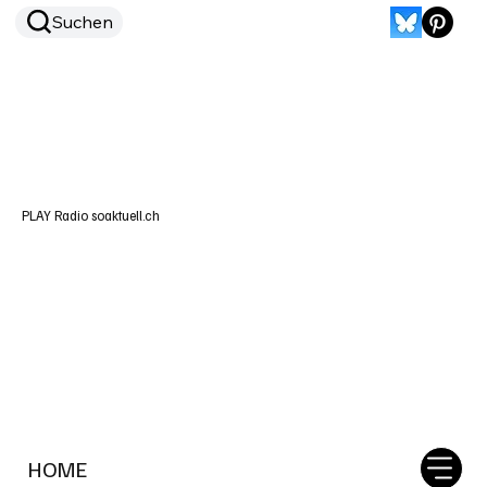
Suchen
PLAY Radio soaktuell.ch
HOME