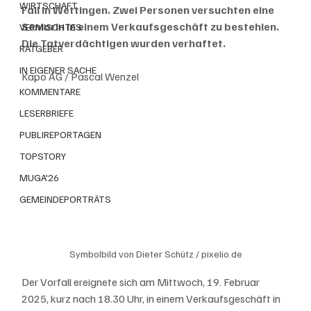
WIRTSCHAFT
Fall in Wettingen. Zwei Personen versuchten eine 
Seniorin in einem Verkaufsgeschäft zu bestehlen. 
VERMISCHTES
Die Tatverdächtigen wurden verhaftet.
RATGEBER
IN EIGENER SACHE
Kapo AG / Pascal Wenzel
KOMMENTARE
LESERBRIEFE
PUBLIREPORTAGEN
TOPSTORY
MUGA'26
GEMEINDEPORTRÄTS
Symbolbild von Dieter Schütz / pixelio.de
Der Vorfall ereignete sich am Mittwoch, 19. Februar 
2025, kurz nach 18.30 Uhr, in einem Verkaufsgeschäft in 