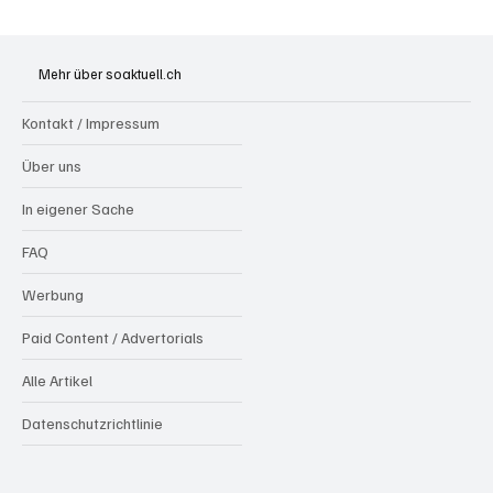
Hilfikon: Brand in Heustock führt zu
stundenlangen Löscharbeiten
Mehr über soaktuell.ch
Kontakt / Impressum
Über uns
In eigener Sache
FAQ
Werbung
Paid Content / Advertorials
Alle Artikel
Datenschutzrichtlinie