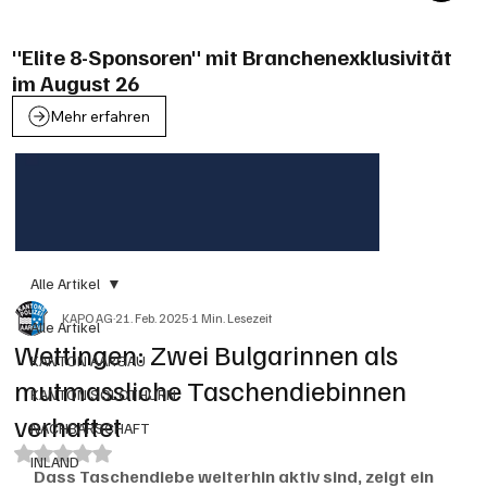
"Elite 8-Sponsoren" mit Branchenexklusivität
im August 26
Mehr erfahren
Alle Artikel
KAPO AG
21. Feb. 2025
1 Min. Lesezeit
Alle Artikel
Wettingen: Zwei Bulgarinnen als
KANTON AARGAU
mutmassliche Taschendiebinnen
KANTON SOLOTHURN
verhaftet
NACHBARSCHAFT
Mit NaN von 5 Sternen bewertet.
INLAND
Dass Taschendiebe weiterhin aktiv sind, zeigt ein 