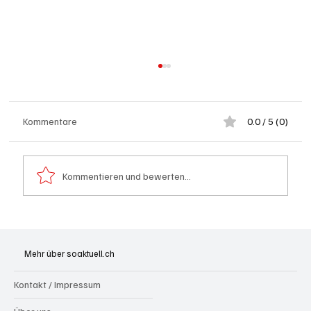
Kommentare
0.0 / 5 (0)
Kommentieren und bewerten...
Badi Seengen: 62-jährige Frau von
Badegast tätlich angegriffen (Zeugen
Mehr über soaktuell.ch
gesucht)
Kontakt / Impressum