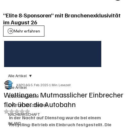
"Elite 8-Sponsoren" mit Branchenexklusivität
im August 26
Mehr erfahren
Alle Artikel
KAPO AG
5. Feb. 2025
1 Min. Lesezeit
Alle Artikel
Wettingen: Mutmasslicher Einbrecher
KANTON AARGAU
floh über die Autobahn
KANTON SOLOTHURN
Mit NaN von 5 Sternen bewertet.
NACHBARSCHAFT
In der Nacht auf Dienstag wurde bei einem 
INLAND
Recycling-Betrieb ein Einbruch festgestellt. Die 