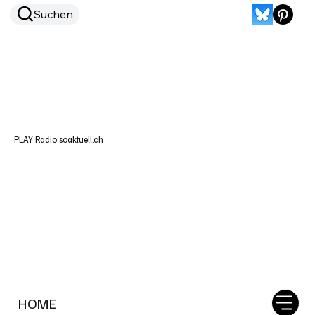
Suchen
PLAY Radio soaktuell.ch
HOME