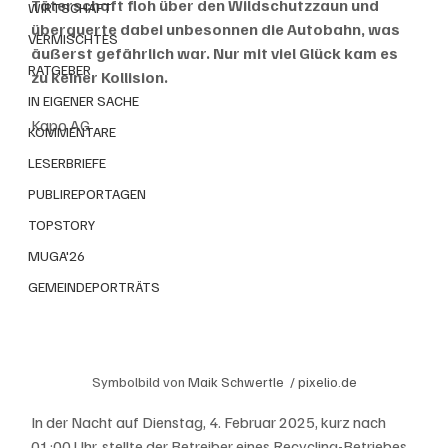
Täterschaft floh über den Wildschutzzaun und 
WIRTSCHAFT
überquerte dabei unbesonnen die Autobahn, was 
VERMISCHTES
äußerst gefährlich war. Nur mit viel Glück kam es 
RATGEBER
zu keiner Kollision.
IN EIGENER SACHE
Kapo AG
KOMMENTARE
LESERBRIEFE
PUBLIREPORTAGEN
TOPSTORY
MUGA'26
GEMEINDEPORTRÄTS
Symbolbild von 
Maik Schwertle  / 
pixelio.de
In der Nacht auf Dienstag, 4. Februar 2025, kurz nach 
01:00 Uhr, stellte der Betreiber eines Recycling-Betriebes 