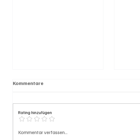
Kommentare
Rating hinzufügen
Hilfikon: Brand in Heustock
Badi S
Kommentar verfassen...
führt zu stundenlangen
Frau v