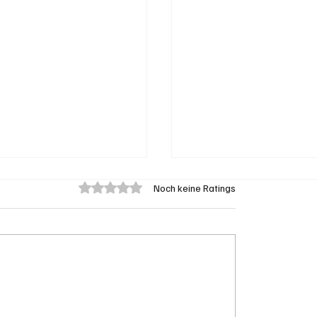
Mit 0 von 5 Sternen bewertet.
Noch keine Ratings
eengen: 62-jährige
Aargau: Barbara Bore
on Badegast tätlich
Mathys soll SVP-