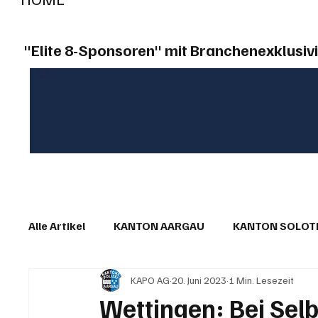
"Elite 8-Sponsoren" mit Branchenexklusivi
Alle Artikel
KANTON AARGAU
KANTON SOLO
KAPO AG
20. Juni 2023
1 Min. Lesezeit
IN EIGENER SACHE
KOMMENTARE
LESER
Wettingen: Bei Selb