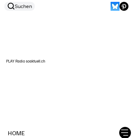
Suchen
PLAY Radio soaktuell.ch
HOME