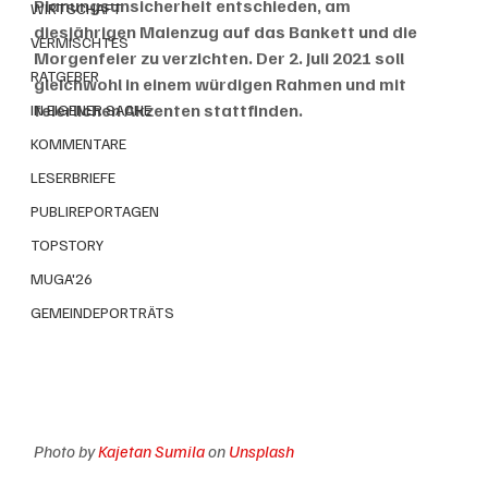
Planungsunsicherheit entschieden, am 
WIRTSCHAFT
diesjährigen Maienzug auf das Bankett und die 
VERMISCHTES
Morgenfeier zu verzichten. Der 2. Juli 2021 soll 
RATGEBER
gleichwohl in einem würdigen Rahmen und mit 
feierlichen Akzenten stattfinden.
IN EIGENER SACHE
KOMMENTARE
LESERBRIEFE
PUBLIREPORTAGEN
TOPSTORY
MUGA'26
GEMEINDEPORTRÄTS
Photo by 
Kajetan Sumila
 on 
Unsplash