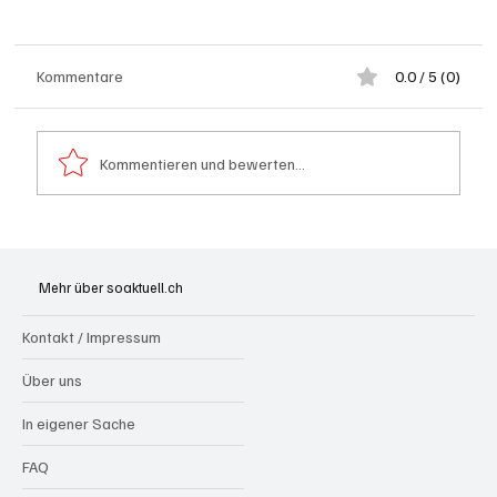
Kommentare
0.0 / 5 (0)
Kommentieren und bewerten...
Badi Seengen: 62-jährige Frau von
Badegast tätlich angegriffen (Zeugen
Mehr über soaktuell.ch
gesucht)
Kontakt / Impressum
Über uns
In eigener Sache
FAQ