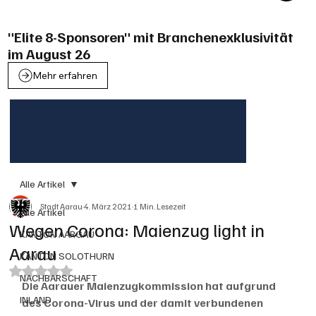
"Elite 8-Sponsoren" mit Branchenexklusivität
im August 26
Mehr erfahren
Alle Artikel
Stadt Aarau
4. März 2021
1 Min. Lesezeit
Alle Artikel
Wegen Corona: Maienzug light in
KANTON AARGAU
Aarau
KANTON SOLOTHURN
Mit NaN von 5 Sternen bewertet.
NACHBARSCHAFT
Die Aarauer Maienzugkommission hat aufgrund 
INLAND
des Corona-Virus und der damit verbundenen 