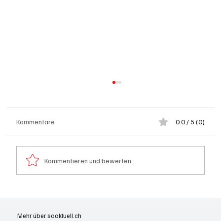
Kommentare
0.0 / 5 (0)
Kommentieren und bewerten...
Bundesfeier Feuerwerks-Alternativen: Pool-
Party, farbige Beleuchtung, Glacé und kühle
Mehr über soaktuell.ch
Drinks