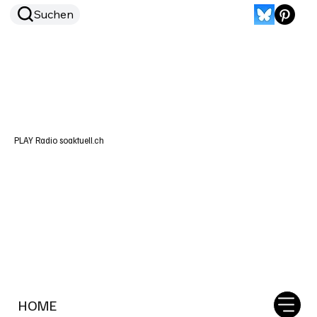
Suchen
PLAY Radio soaktuell.ch
HOME