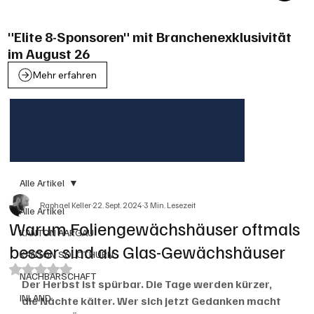
"Elite 8-Sponsoren" mit Branchenexklusivität
im August 26
Mehr erfahren
Alle Artikel
Raphael Keller
22. Sept. 2024
3 Min. Lesezeit
Alle Artikel
Warum Foliengewächshäuser oftmals
KANTON AARGAU
besser sind als Glas-Gewächshäuser
KANTON SOLOTHURN
Mit NaN von 5 Sternen bewertet.
NACHBARSCHAFT
Der Herbst ist spürbar. Die Tage werden kürzer, 
INLAND
die Nächte kälter. Wer sich jetzt Gedanken macht 