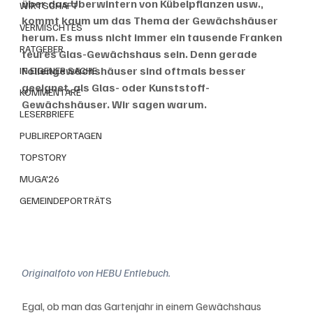
über das Überwintern von Kübelpflanzen usw., 
WIRTSCHAFT
kommt kaum um das Thema der Gewächshäuser 
VERMISCHTES
herum. Es muss nicht immer ein tausende Franken 
RATGEBER
teures Glas-Gewächshaus sein. Denn gerade 
Foliengewächshäuser sind oftmals besser 
IN EIGENER SACHE
geeignet, als Glas- oder Kunststoff-
KOMMENTARE
Gewächshäuser. Wir sagen warum.
LESERBRIEFE
PUBLIREPORTAGEN
TOPSTORY
MUGA'26
GEMEINDEPORTRÄTS
Originalfoto von HEBU Entlebuch.
Egal, ob man das Gartenjahr in einem Gewächshaus 