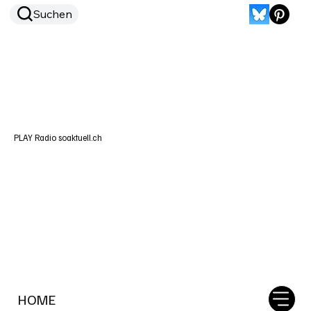
Suchen
PLAY Radio soaktuell.ch
HOME