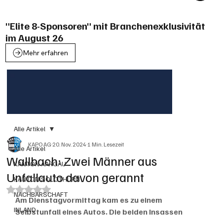
"Elite 8-Sponsoren" mit Branchenexklusivität
im August 26
Mehr erfahren
Alle Artikel
KAPO AG
20. Nov. 2024
1 Min. Lesezeit
Alle Artikel
Wallbach: Zwei Männer aus
KANTON AARGAU
Unfallauto davon gerannt
KANTON SOLOTHURN
Mit NaN von 5 Sternen bewertet.
NACHBARSCHAFT
Am Dienstagvormittag kam es zu einem 
INLAND
Selbstunfall eines Autos. Die beiden Insassen 