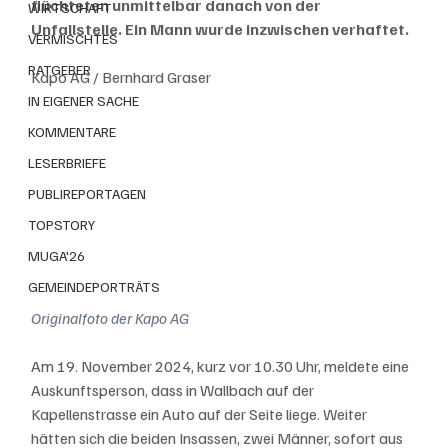
flüchteten unmittelbar danach von der 
WIRTSCHAFT
Unfallstelle. Ein Mann wurde inzwischen verhaftet.
VERMISCHTES
RATGEBER
Kapo AG / Bernhard Graser
IN EIGENER SACHE
KOMMENTARE
LESERBRIEFE
PUBLIREPORTAGEN
TOPSTORY
MUGA'26
GEMEINDEPORTRÄTS
Originalfoto der Kapo AG
Am 19. November 2024, kurz vor 10.30 Uhr, meldete eine 
Auskunftsperson, dass in Wallbach auf der 
Kapellenstrasse ein Auto auf der Seite liege. Weiter 
hätten sich die beiden Insassen, zwei Männer, sofort aus 