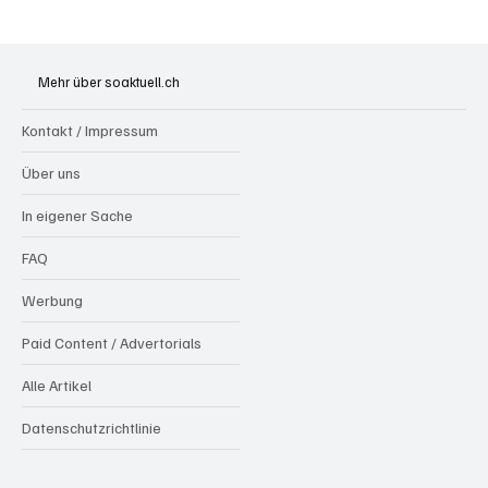
Spürnasen im Dauereinsatz: Der Aargau ist
die Schweizer Hochburg der Polizeihunde
Mehr über soaktuell.ch
Kontakt / Impressum
Über uns
In eigener Sache
FAQ
Werbung
Paid Content / Advertorials
Alle Artikel
Datenschutzrichtlinie