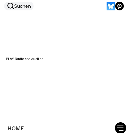
Suchen
PLAY Radio soaktuell.ch
HOME