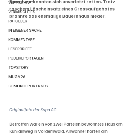
Bewohner konnten sich unverletzt retten. Trotz 
WIRTSCHAFT
raschem Löscheinsatz eines Grossaufgebotes 
VERMISCHTES
brannte das ehemalige Bauernhaus nieder.
RATGEBER
IN EIGENER SACHE
KOMMENTARE
LESERBRIEFE
PUBLIREPORTAGEN
TOPSTORY
MUGA'26
GEMEINDEPORTRÄTS
Originalfoto der Kapo AG
Betroffen war ein von zwei Parteien bewohntes Haus am 
Kührainweg in Vordemwald. Anwohner hörten am 