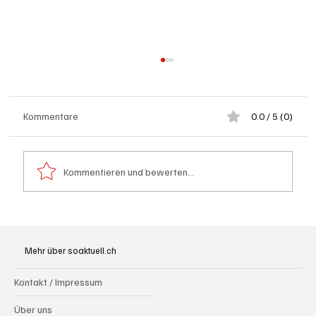
Kommentare
0.0 / 5 (0)
Kommentieren und bewerten...
Spürnasen im Dauereinsatz: Der Aargau ist
die Schweizer Hochburg der Polizeihunde
Mehr über soaktuell.ch
Kontakt / Impressum
Über uns