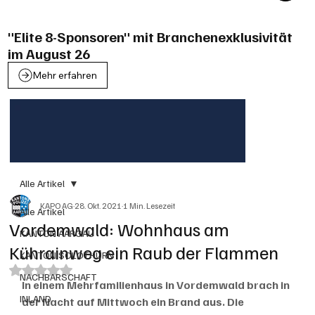
"Elite 8-Sponsoren" mit Branchenexklusivität
im August 26
Mehr erfahren
Alle Artikel
KAPO AG
28. Okt. 2021
1 Min. Lesezeit
Alle Artikel
Vordemwald: Wohnhaus am
KANTON AARGAU
Kührainweg ein Raub der Flammen
KANTON SOLOTHURN
Mit NaN von 5 Sternen bewertet.
NACHBARSCHAFT
In einem Mehrfamilienhaus in Vordemwald brach in 
INLAND
der Nacht auf Mittwoch ein Brand aus. Die 