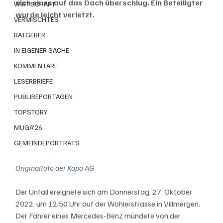
sich eines auf das Dach überschlug. Ein Beteiligter 
WIRTSCHAFT
wurde leicht verletzt.
VERMISCHTES
RATGEBER
IN EIGENER SACHE
KOMMENTARE
LESERBRIEFE
PUBLIREPORTAGEN
TOPSTORY
MUGA'26
GEMEINDEPORTRÄTS
Originalfoto der Kapo AG
Der Unfall ereignete sich am Donnerstag, 27. Oktober 
2022, um 12.50 Uhr auf der Wohlerstrasse in Villmergen. 
Der Fahrer eines Mercedes-Benz mündete von der 