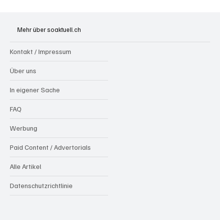
Hilfikon: Brand in Heustock führt zu
stundenlangen Löscharbeiten
Mehr über soaktuell.ch
Kontakt / Impressum
Über uns
In eigener Sache
FAQ
Werbung
Paid Content / Advertorials
Alle Artikel
Datenschutzrichtlinie