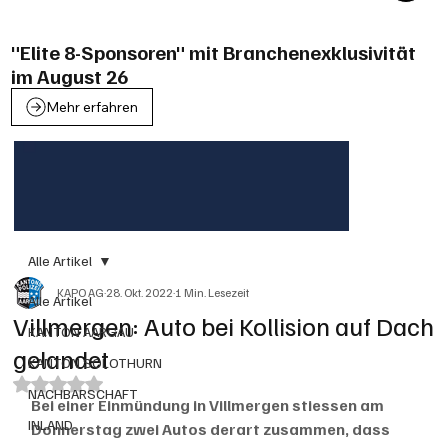
"Elite 8-Sponsoren" mit Branchenexklusivität
im August 26
Mehr erfahren
Alle Artikel
KAPO AG
28. Okt. 2022
1 Min. Lesezeit
Alle Artikel
Villmergen: Auto bei Kollision auf Dach
KANTON AARGAU
gelandet
KANTON SOLOTHURN
Mit NaN von 5 Sternen bewertet.
NACHBARSCHAFT
Bei einer Einmündung in Villmergen stiessen am 
INLAND
Donnerstag zwei Autos derart zusammen, dass 