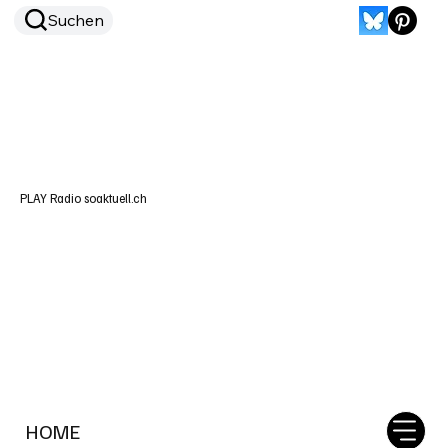
Suchen
PLAY Radio soaktuell.ch
HOME