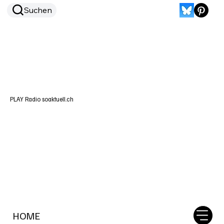
Suchen
PLAY Radio soaktuell.ch
HOME