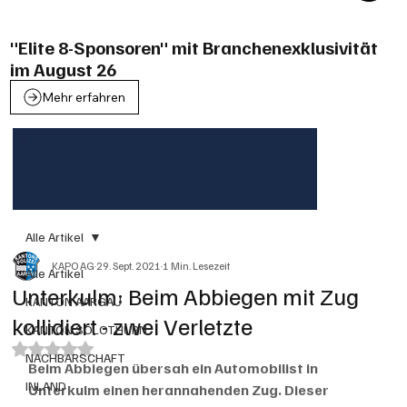
"Elite 8-Sponsoren" mit Branchenexklusivität
im August 26
Mehr erfahren
Alle Artikel
KAPO AG
29. Sept. 2021
1 Min. Lesezeit
Alle Artikel
Unterkulm: Beim Abbiegen mit Zug
KANTON AARGAU
kollidiert - zwei Verletzte
KANTON SOLOTHURN
Mit NaN von 5 Sternen bewertet.
NACHBARSCHAFT
Beim Abbiegen übersah ein Automobilist in 
INLAND
Unterkulm einen herannahenden Zug. Dieser 