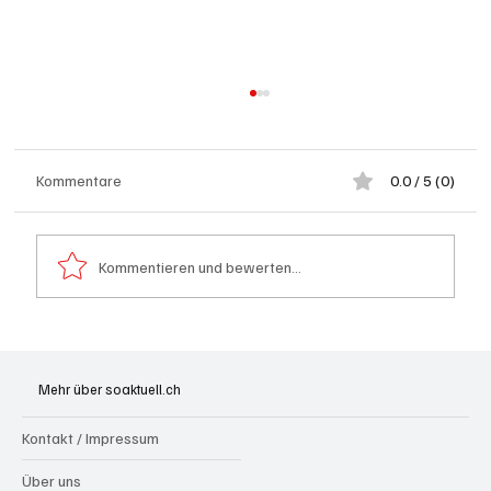
Kommentare
0.0 / 5 (0)
Kommentieren und bewerten...
Spürnasen im Dauereinsatz: Der Aargau ist
die Schweizer Hochburg der Polizeihunde
Mehr über soaktuell.ch
Kontakt / Impressum
Über uns