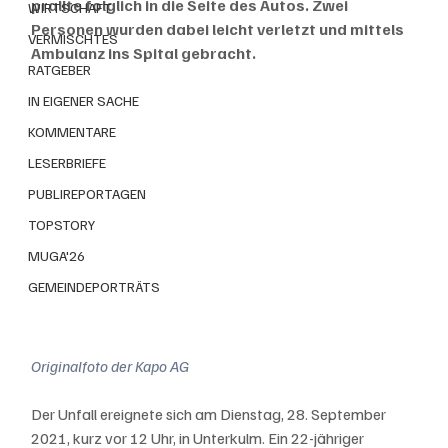
prallte folglich in die Seite des Autos. Zwei 
WIRTSCHAFT
Personen wurden dabei leicht verletzt und mittels 
VERMISCHTES
Ambulanz ins Spital gebracht.
RATGEBER
IN EIGENER SACHE
KOMMENTARE
LESERBRIEFE
PUBLIREPORTAGEN
TOPSTORY
MUGA'26
GEMEINDEPORTRÄTS
Originalfoto der Kapo AG
Der Unfall ereignete sich am Dienstag, 28. September 
2021, kurz vor 12 Uhr, in Unterkulm. Ein 22-jähriger 